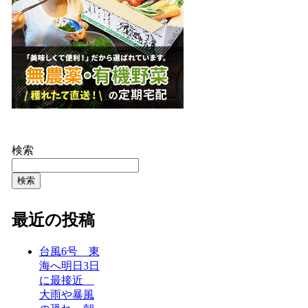
検索
検索
最近の投稿
台風6号 東
海へ明日3日
に最接近
大雨や暴風