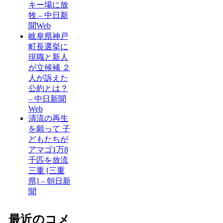
キー場に放
牧 – 中日新
聞Web
岐阜県神戸
町長選挙に
現職と新人
が立候補 ２
人が訴えた
公約とは？
– 中日新聞
Web
清流の再生
を願って 子
どもたちが
アマゴ1万8
千匹を放流
三重 [三重
県] – 朝日新
聞
最近のコメ