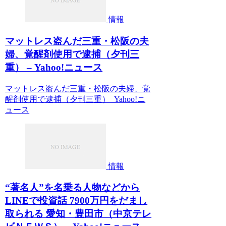
情報
マットレス盗んだ三重・松阪の夫
婦、覚醒剤使用で逮捕（夕刊三
重） – Yahoo!ニュース
マットレス盗んだ三重・松阪の夫婦、覚
醒剤使用で逮捕（夕刊三重） Yahoo!ニ
ュース
情報
“著名人”を名乗る人物などから
LINEで投資話 7900万円をだまし
取られる 愛知・豊田市（中京テレ