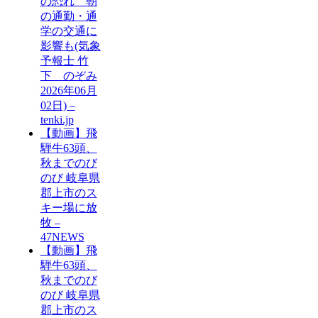
の恐れ 朝
の通勤・通
学の交通に
影響も(気象
予報士 竹
下 のぞみ
2026年06月
02日) –
tenki.jp
【動画】飛
騨牛63頭、
秋までのび
のび 岐阜県
郡上市のス
キー場に放
牧 –
47NEWS
【動画】飛
騨牛63頭、
秋までのび
のび 岐阜県
郡上市のス