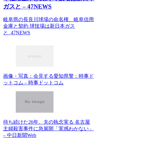
ガスと – 47NEWS
岐阜県の長良川球場の命名権、岐阜信用
金庫と契約 球技場は新日本ガス
と 47NEWS
画像・写真：会見する愛知県警：時事ド
ットコム – 時事ドットコム
待ち続けた26年、夫の執念実る 名古屋
主婦殺害事件に急展開「実感わかない」
– 中日新聞Web