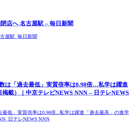
店へ 名古屋駅 – 毎日新聞
古屋駅 毎日新聞
は「過去最低」実質倍率は0.98倍…私学は躍進
日掲載）｜中京テレビNEWS NNN – 日テレNEWS
低」実質倍率は0.98倍...私学は躍進「過去最高」の進学
NN 日テレNEWS NNN