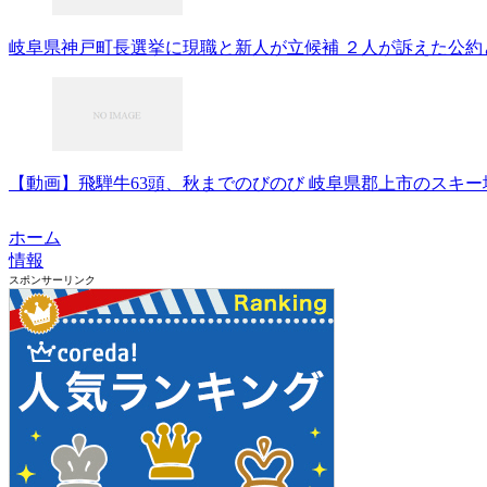
岐阜県神戸町長選挙に現職と新人が立候補 ２人が訴えた公約とは
【動画】飛騨牛63頭、秋までのびのび 岐阜県郡上市のスキー場に
ホーム
情報
スポンサーリンク