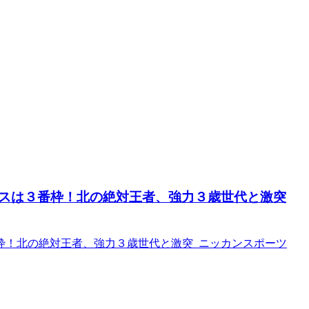
スは３番枠！北の絶対王者、強力３歳世代と激突
枠！北の絶対王者、強力３歳世代と激突 ニッカンスポーツ