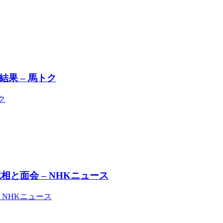
ス結果 – 馬トク
ク
と面会 – NHKニュース
NHKニュース