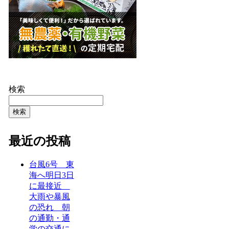
検索
検索
最近の投稿
台風6号 東
海へ明日3日
に最接近
大雨や暴風
の恐れ 朝
の通勤・通
学の交通に