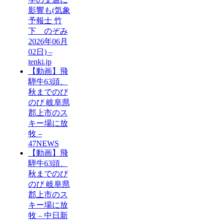
影響も(気象
予報士 竹
下 のぞみ
2026年06月
02日) –
tenki.jp
【動画】飛
騨牛63頭、
秋までのび
のび 岐阜県
郡上市のス
キー場に放
牧 –
47NEWS
【動画】飛
騨牛63頭、
秋までのび
のび 岐阜県
郡上市のス
キー場に放
牧 – 中日新