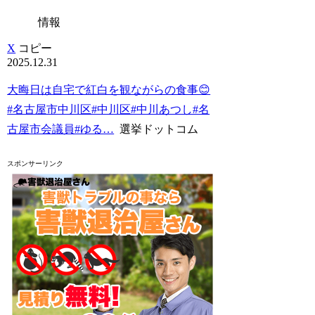
情報
X
コピー
2025.12.31
大晦日は自宅で紅白を観ながらの食事😊
#名古屋市中川区#中川区#中川あつし#名
古屋市会議員#ゆる…
選挙ドットコム
スポンサーリンク