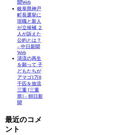
聞Web
岐阜県神戸
町長選挙に
現職と新人
が立候補 ２
人が訴えた
公約とは？
– 中日新聞
Web
清流の再生
を願って 子
どもたちが
アマゴ1万8
千匹を放流
三重 [三重
県] – 朝日新
聞
最近のコメ
ント