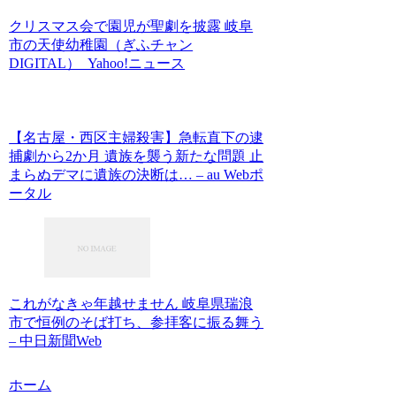
クリスマス会で園児が聖劇を披露 岐阜
市の天使幼稚園（ぎふチャン
DIGITAL） Yahoo!ニュース
【名古屋・西区主婦殺害】急転直下の逮
捕劇から2か月 遺族を襲う新たな問題 止
まらぬデマに遺族の決断は… – au Webポ
ータル
これがなきゃ年越せません 岐阜県瑞浪
市で恒例のそば打ち、参拝客に振る舞う
– 中日新聞Web
ホーム