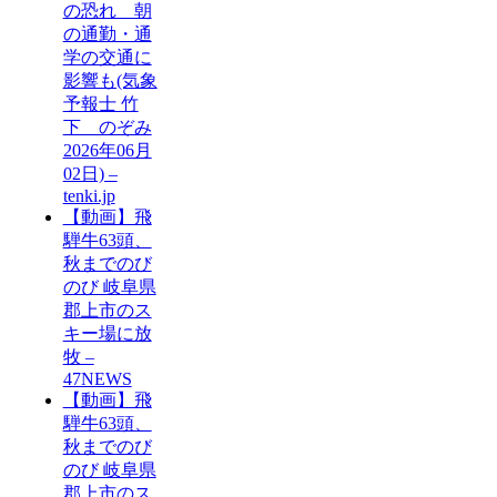
の恐れ 朝
の通勤・通
学の交通に
影響も(気象
予報士 竹
下 のぞみ
2026年06月
02日) –
tenki.jp
【動画】飛
騨牛63頭、
秋までのび
のび 岐阜県
郡上市のス
キー場に放
牧 –
47NEWS
【動画】飛
騨牛63頭、
秋までのび
のび 岐阜県
郡上市のス