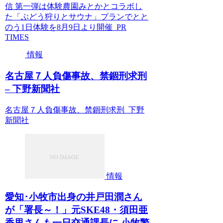
信 第一弾は体験農園みとかとコラボし
た「ぶどう狩りとサウナ」プランでとと
のう1日体験を8月9日より開催 PR
TIMES
情報
名古屋７人負傷事故、禁錮刑求刑
– 下野新聞社
名古屋７人負傷事故、禁錮刑求刑 下野
新聞社
情報
愛知･小牧市出身の井戸田潤さん
が「署長～！」元SKE48・須田亜
香里さんも一日交通課長に 小牧警