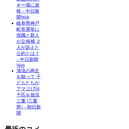
キー場に放
牧 – 中日新
聞Web
岐阜県神戸
町長選挙に
現職と新人
が立候補 ２
人が訴えた
公約とは？
– 中日新聞
Web
清流の再生
を願って 子
どもたちが
アマゴ1万8
千匹を放流
三重 [三重
県] – 朝日新
聞