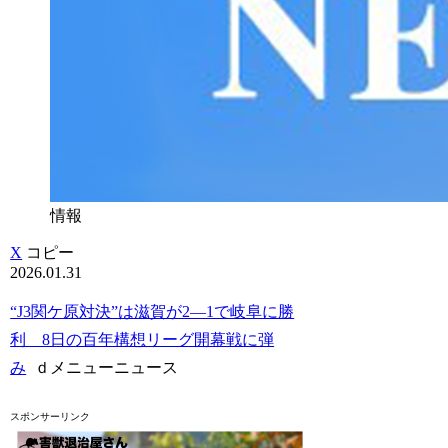
情報
X
コピー
2026.01.31
“J3関ケ原対決”は滋賀が2―1で岐阜に勝
利 8日の百年構想リーグ開幕戦に弾
み
ｄメニューニュース
スポンサーリンク