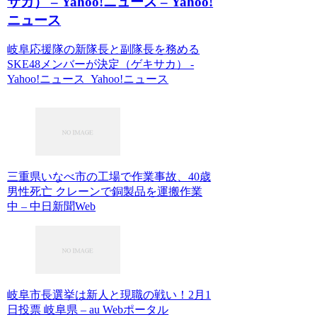
サカ） – Yahoo!ニュース – Yahoo!
ニュース
岐阜応援隊の新隊長と副隊長を務める
SKE48メンバーが決定（ゲキサカ） -
Yahoo!ニュース Yahoo!ニュース
三重県いなべ市の工場で作業事故、40歳
男性死亡 クレーンで銅製品を運搬作業
中 – 中日新聞Web
岐阜市長選挙は新人と現職の戦い！2月1
日投票 岐阜県 – au Webポータル