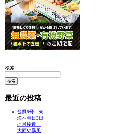
検索
検索
最近の投稿
台風6号 東
海へ明日3日
に最接近
大雨や暴風