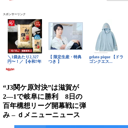
スポンサーリンク
“J3関ケ原対決”は滋賀が
2―1で岐阜に勝利 8日の
百年構想リーグ開幕戦に弾
み – ｄメニューニュース