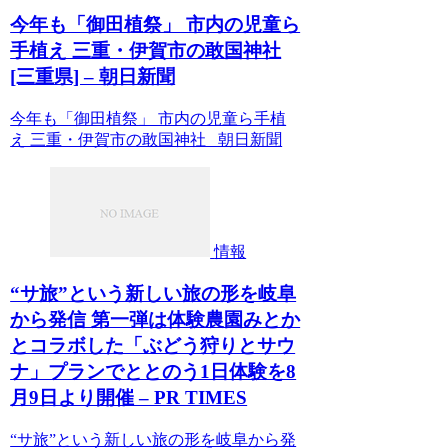
今年も「御田植祭」 市内の児童ら
手植え 三重・伊賀市の敢国神社
[三重県] – 朝日新聞
今年も「御田植祭」 市内の児童ら手植
え 三重・伊賀市の敢国神社 朝日新聞
情報
“サ旅”という新しい旅の形を岐阜
から発信 第一弾は体験農園みとか
とコラボした「ぶどう狩りとサウ
ナ」プランでととのう1日体験を8
月9日より開催 – PR TIMES
“サ旅”という新しい旅の形を岐阜から発