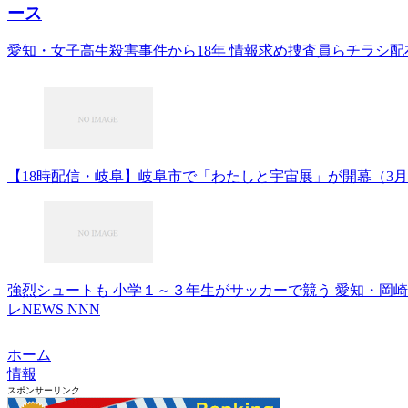
ース
愛知・女子高生殺害事件から18年 情報求め捜査員らチラシ配
【18時配信・岐阜】岐阜市で「わたしと宇宙展」が開幕（3月4日まで） –
強烈シュートも 小学１～３年生がサッカーで競う 愛知・岡崎市（2
レNEWS NNN
ホーム
情報
スポンサーリンク