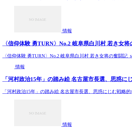
情報
〈信仰体験 勇TURN〉No.2 岐阜県白川村 若き女将の奮闘記 
〈信仰体験 勇TURN〉No.2 岐阜県白川村 若き女将の奮闘記 seikyo
情報
「河村政治15年」の踏み絵 名古屋市長選、思惑にじむ
「河村政治15年」の踏み絵 名古屋市長選、思惑にじむ戦略
情報