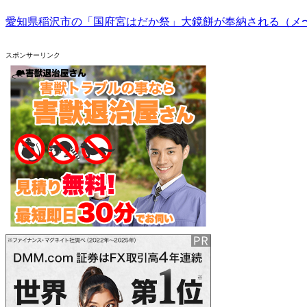
愛知県稲沢市の「国府宮はだか祭」大鏡餅が奉納される（メ
スポンサーリンク