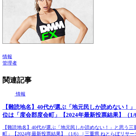
情報
管理者
関連記事
情報
【難読地名】40代が選ぶ「地元民しか読めない！」と
位は「度会郡度会町」【2024年最新投票結果】（1/6
【難読地名】40代が選ぶ「地元民しか読めない！」と思う三重
町」【2024年最新投票結果】（1/6） | 三重県 ねとらぼリサ