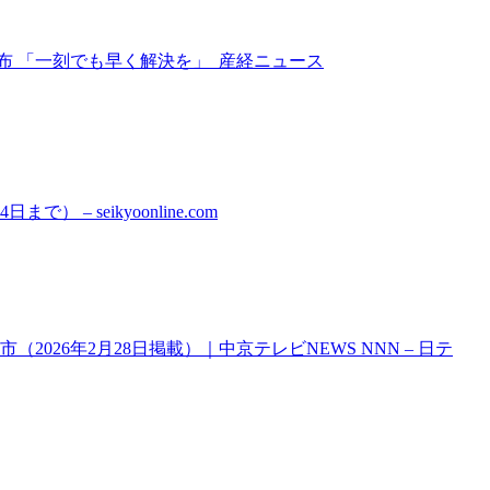
布 「一刻でも早く解決を」 産経ニュース
 seikyoonline.com
026年2月28日掲載）｜中京テレビNEWS NNN – 日テ