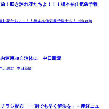
り旅！咲き誇れ花たちよ！！！橋本祐佳気象予報
花たちよ！！！橋本祐佳気象予報士も！ nhk.or.jp
運用30自治体に – 中日新聞
自治体に 中日新聞
チラシ配布 「一刻でも早く解決を」 – 産経ニュ