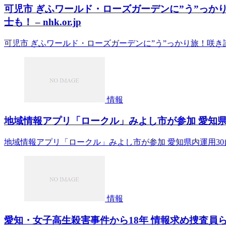
可児市 ぎふワールド・ローズガーデンに”う”っか
士も！ – nhk.or.jp
可児市 ぎふワールド・ローズガーデンに”う”っかり旅！咲き誇れ
情報
地域情報アプリ「ロークル」みよし市が参加 愛知県内
地域情報アプリ「ロークル」みよし市が参加 愛知県内運用30
情報
愛知・女子高生殺害事件から18年 情報求め捜査員ら