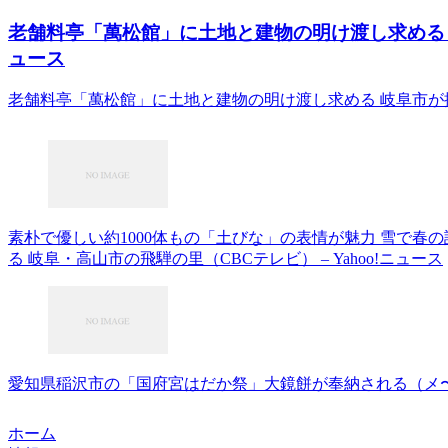
老舗料亭「萬松館」に土地と建物の明け渡し求める 岐阜市が
ュース
老舗料亭「萬松館」に土地と建物の明け渡し求める 岐阜市が提訴 (ぎ
素朴で優しい約1000体もの「土びな」の表情が魅力 雪で春
る 岐阜・高山市の飛騨の里（CBCテレビ） – Yahoo!ニュース
愛知県稲沢市の「国府宮はだか祭」大鏡餅が奉納される（メ〜テレ
ホーム