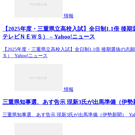
情報
【2025年度・三重県立高校入試】全日制1.1倍 
テレビＮＥＷＳ） – Yahoo!ニュース
【2025年度・三重県立高校入試】全日制1.1倍 後期選抜の
Ｓ） Yahoo!ニュース
情報
三重県知事選、あす告示 現新3氏が出馬準備（伊勢新聞）
三重県知事選、あす告示 現新3氏が出馬準備（伊勢新聞） Yah