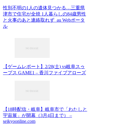
性別不明の1人の遺体見つかる…三重県
津市で住宅が全焼 1人暮らしの84歳男性
と火事のあと連絡取れず au Webポータ
ル
【ゲームレポート】2/28(土) vs岐阜スゥ
ープス GAME1 – 香川ファイブアローズ
【18時配信・岐阜】岐阜市で「わたしと
宇宙展」が開幕（3月4日まで） –
seikyoonline.com