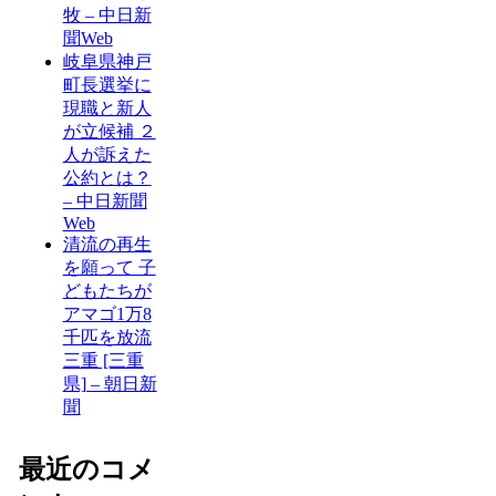
牧 – 中日新
聞Web
岐阜県神戸
町長選挙に
現職と新人
が立候補 ２
人が訴えた
公約とは？
– 中日新聞
Web
清流の再生
を願って 子
どもたちが
アマゴ1万8
千匹を放流
三重 [三重
県] – 朝日新
聞
最近のコメ