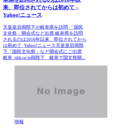
来、即位されてからは初めて –
Yahoo!ニュース
天皇皇后両陛下が岐阜県を訪問 「国民
文化祭」開会式など出席 岐阜県を訪問
されるのは2016年以来、即位されてから
は初めて Yahoo!ニュース天皇皇后両陛
下「国民文化祭」など開会式にご出席
岐阜 nhk.or.jp両陛下、岐阜で国文祭開...
情報