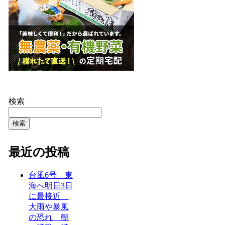
検索
検索
最近の投稿
台風6号 東
海へ明日3日
に最接近
大雨や暴風
の恐れ 朝