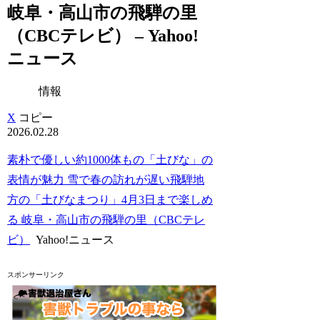
岐阜・高山市の飛騨の里
（CBCテレビ） – Yahoo!
ニュース
情報
X
コピー
2026.02.28
素朴で優しい約1000体もの「土びな」の
表情が魅力 雪で春の訪れが遅い飛騨地
方の「土びなまつり」4月3日まで楽しめ
る 岐阜・高山市の飛騨の里（CBCテレ
ビ）
Yahoo!ニュース
スポンサーリンク