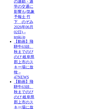
の通勤・通
学の交通に
影響も(気象
予報士 竹
下 のぞみ
2026年06月
02日) –
tenki.jp
【動画】飛
騨牛63頭、
秋までのび
のび 岐阜県
郡上市のス
キー場に放
牧 –
47NEWS
【動画】飛
騨牛63頭、
秋までのび
のび 岐阜県
郡上市のス
キー場に放