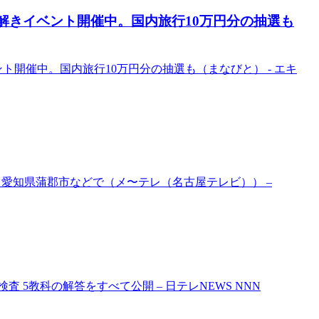
謎解きイベント開催中。国内旅行10万円分の抽選も
ト開催中。国内旅行10万円分の抽選も（まなびと） - エキ
も 愛知県蒲郡市などで（メ〜テレ（名古屋テレビ）） –
 5教科の解答をすべて公開 – 日テレNEWS NNN