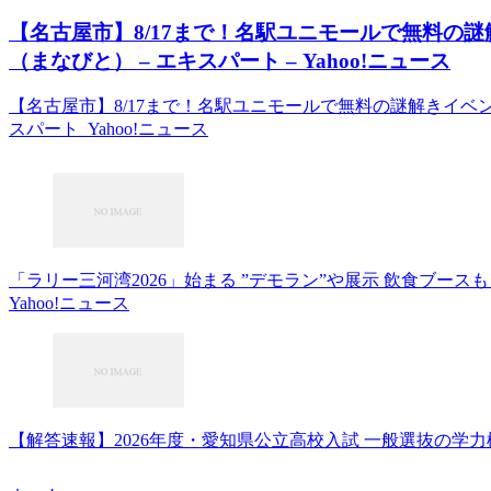
【名古屋市】8/17まで！名駅ユニモールで無料の
（まなびと） – エキスパート – Yahoo!ニュース
【名古屋市】8/17まで！名駅ユニモールで無料の謎解きイベン
スパート Yahoo!ニュース
「ラリー三河湾2026」始まる ”デモラン”や展示 飲食ブース
Yahoo!ニュース
【解答速報】2026年度・愛知県公立高校入試 一般選抜の学力検査