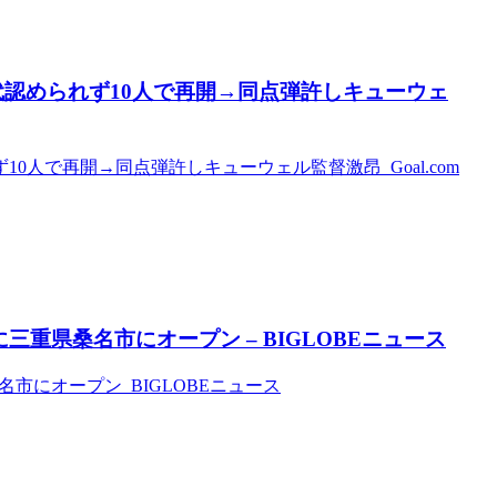
代認められず10人で再開→同点弾許しキューウェ
0人で再開→同点弾許しキューウェル監督激昂 Goal.com
に三重県桑名市にオープン – BIGLOBEニュース
名市にオープン BIGLOBEニュース