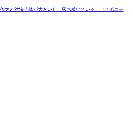
垣啓太と対決「体が大きいし、落ち着いている」（スポニチ