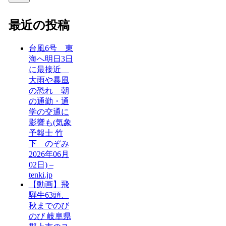
最近の投稿
台風6号 東
海へ明日3日
に最接近
大雨や暴風
の恐れ 朝
の通勤・通
学の交通に
影響も(気象
予報士 竹
下 のぞみ
2026年06月
02日) –
tenki.jp
【動画】飛
騨牛63頭、
秋までのび
のび 岐阜県