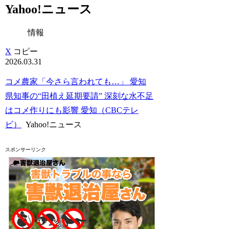
Yahoo!ニュース
情報
X
コピー
2026.03.31
コメ農家「今さら言われても…」 愛知
県知事の“田植え延期要請” 深刻な水不足
はコメ作りにも影響 愛知（CBCテレ
ビ）
Yahoo!ニュース
スポンサーリンク