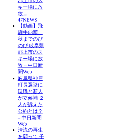
郡上市のス
キー場に放
牧 –
47NEWS
【動画】飛
騨牛63頭、
秋までのび
のび 岐阜県
郡上市のス
キー場に放
牧 – 中日新
聞Web
岐阜県神戸
町長選挙に
現職と新人
が立候補 ２
人が訴えた
公約とは？
– 中日新聞
Web
清流の再生
を願って 子