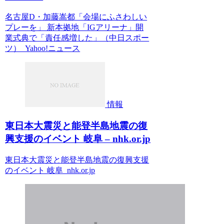
名古屋D・加藤嵩都「会場にふさわしい
プレーを」 新本拠地「IGアリーナ」開
業式典で「責任感増した」（中日スポー
ツ） Yahoo!ニュース
情報
東日本大震災と能登半島地震の復
興支援のイベント 岐阜 – nhk.or.jp
東日本大震災と能登半島地震の復興支援
のイベント 岐阜 nhk.or.jp