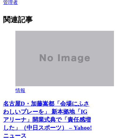
管理者
関連記事
情報
名古屋D・加藤嵩都「会場にふさ
わしいプレーを」 新本拠地「IG
アリーナ」開業式典で「責任感増
した」（中日スポーツ） – Yahoo!
ニュース