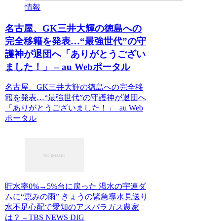
情報
名古屋、GK三井大輝の徳島への
完全移籍を発表…“最強世代”の守
護神が退団へ「ありがとうござい
ました！」 – au Webポータル
名古屋、GK三井大輝の徳島への完全移
籍を発表…“最強世代”の守護神が退団へ
「ありがとうございました！」 au Web
ポータル
貯水率0%→5%台に戻った 渇水の宇連ダ
ムに“恵みの雨” きょうの緊急導水見送り
水不足心配で愛知のアスパラガス農家
は？ – TBS NEWS DIG