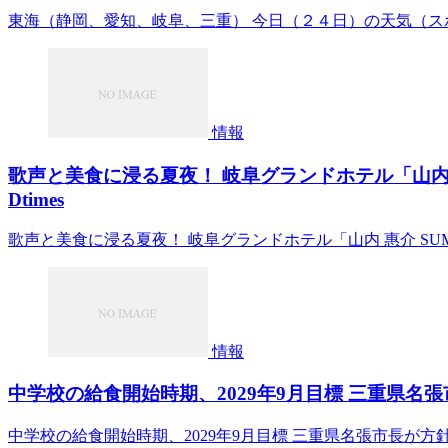
東海（静岡、愛知、岐阜、三重） 今日（２４日）の天気（スポー
情報
歌声と美食に浸る夏夜！ 岐阜グランドホテル「山内 惠介 S
Dtimes
歌声と美食に浸る夏夜！ 岐阜グランドホテル「山内 惠介 SUMMER D
情報
中学校の給食開始時期、2029年9月目標 三重県名張
中学校の給食開始時期、2029年9月目標 三重県名張市長が方