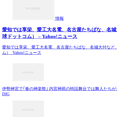
情報
愛知では享栄、愛工大名電、名古屋たちばな、名城
球ドットコム） – Yahoo!ニュース
愛知では享栄、愛工大名電、名古屋たちばな、名城大付など
ム） Yahoo!ニュース
伊勢神宮で｢春の神楽祭｣ 内宮神苑の特設舞台では舞人たちが天下太
DIG