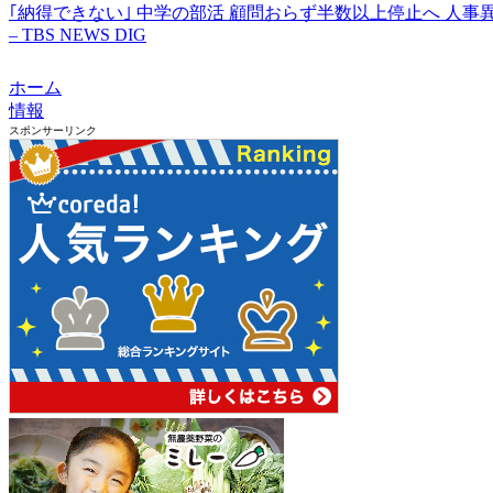
｢納得できない｣ 中学の部活 顧問おらず半数以上停止へ 人
– TBS NEWS DIG
ホーム
情報
スポンサーリンク