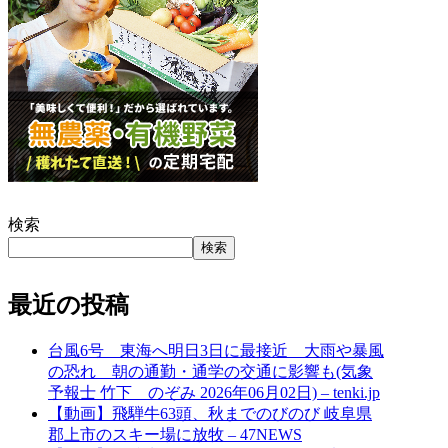
検索
検索
最近の投稿
台風6号 東海へ明日3日に最接近 大雨や暴風
の恐れ 朝の通勤・通学の交通に影響も(気象
予報士 竹下 のぞみ 2026年06月02日) – tenki.jp
【動画】飛騨牛63頭、秋までのびのび 岐阜県
郡上市のスキー場に放牧 – 47NEWS