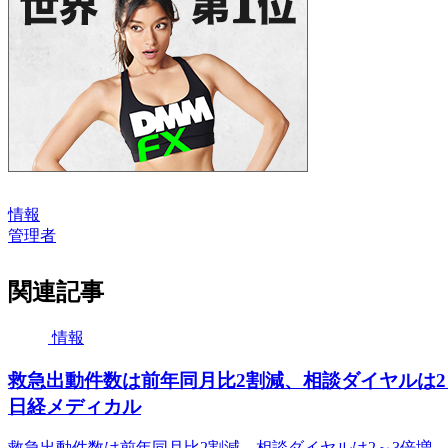
情報
管理者
関連記事
情報
救急出動件数は前年同月比2割減、相談ダイヤルは2
日経メディカル
救急出動件数は前年同月比2割減、相談ダイヤルは2～3倍増