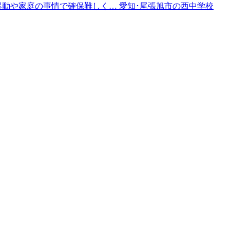
事異動や家庭の事情で確保難しく… 愛知･尾張旭市の西中学校