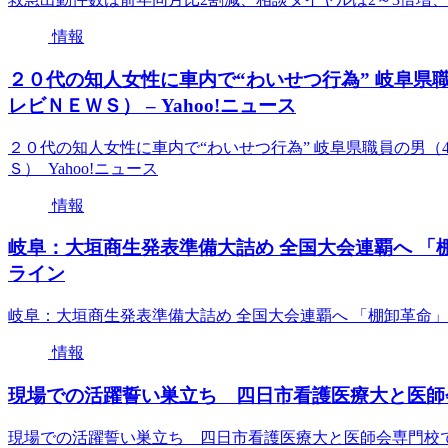
情報
２０代の知人女性に車内で“わいせつ行為” 岐阜県職
レビＮＥＷＳ） – Yahoo!ニュース
２０代の知人女性に車内で“わいせつ行為” 岐阜県職員の男（
Ｓ） Yahoo!ニュース
情報
岐阜：大垣商生発表準備大詰め 全国大会連覇へ 「棚
ライン
岐阜：大垣商生発表準備大詰め 全国大会連覇へ 「棚卸革命」
情報
現場での活躍誓い巣立ち 四日市看護医療大と医師会
現場での活躍誓い巣立ち 四日市看護医療大と医師会専門校