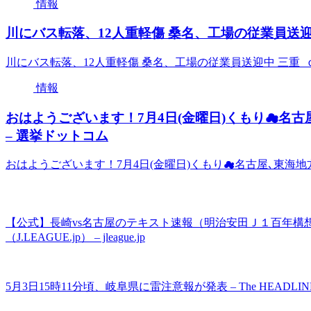
情報
川にバス転落、12人重軽傷 桑名、工場の従業員送迎
川にバス転落、12人重軽傷 桑名、工場の従業員送迎中 三重
情報
おはようございます！7月4日(金曜日)くもり☁名
– 選挙ドットコム
おはようございます！7月4日(金曜日)くもり☁名古屋､東海地
【公式】長崎vs名古屋のテキスト速報（明治安田Ｊ１百年構想
（J.LEAGUE.jp） – jleague.jp
5月3日15時11分頃、岐阜県に雷注意報が発表 – The HEADLIN