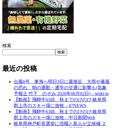
検索
検索
最近の投稿
台風6号 東海へ明日3日に最接近 大雨や暴風
の恐れ 朝の通勤・通学の交通に影響も(気象
予報士 竹下 のぞみ 2026年06月02日) – tenki.jp
【動画】飛騨牛63頭、秋までのびのび 岐阜県
郡上市のスキー場に放牧 – 47NEWS
【動画】飛騨牛63頭、秋までのびのび 岐阜県
郡上市のスキー場に放牧 – 中日新聞Web
岐阜県神戸町長選挙に現職と新人が立候補 ２