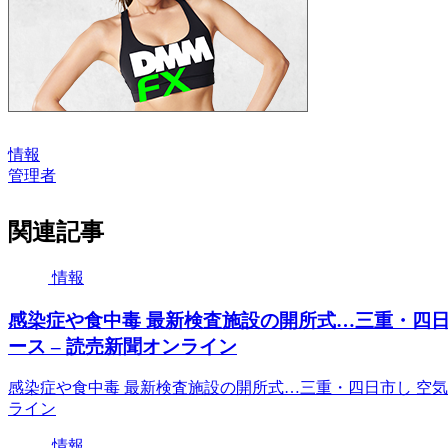
情報
管理者
関連記事
情報
感染症や食中毒 最新検査施設の開所式…三重・四
ース – 読売新聞オンライン
感染症や食中毒 最新検査施設の開所式…三重・四日市し 空
ライン
情報