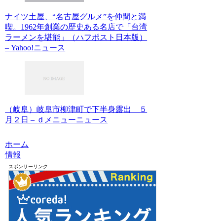
ナイツ土屋、“名古屋グルメ”を仲間と満
喫。1962年創業の歴史ある名店で「台湾
ラーメンを堪能」（ハフポスト日本版）
– Yahoo!ニュース
（岐阜）岐阜市柳津町で下半身露出 ５
月２日 – ｄメニューニュース
ホーム
情報
スポンサーリンク