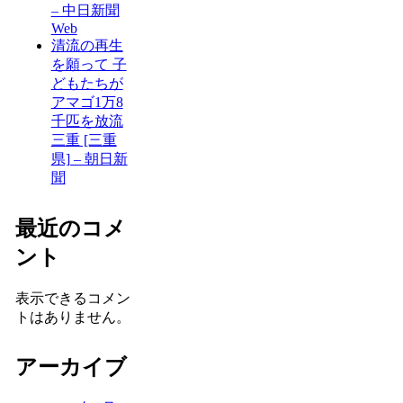
– 中日新聞
Web
清流の再生
を願って 子
どもたちが
アマゴ1万8
千匹を放流
三重 [三重
県] – 朝日新
聞
最近のコメ
ント
表示できるコメン
トはありません。
アーカイブ