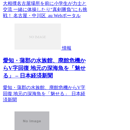
大相撲名古屋場所を前に小学生が力士と
交流 一緒に体操したり“真剣勝負”にも挑
戦！ 名古屋・中川区 au Webポータル
情報
愛知・蒲郡の水族館、廃館危機か
らV字回復 地元の深海魚を「魅せ
る」 – 日本経済新聞
愛知・蒲郡の水族館、廃館危機からV字
回復 地元の深海魚を「魅せる」 日本経
済新聞