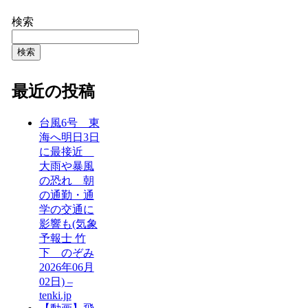
検索
検索
最近の投稿
台風6号 東
海へ明日3日
に最接近
大雨や暴風
の恐れ 朝
の通勤・通
学の交通に
影響も(気象
予報士 竹
下 のぞみ
2026年06月
02日) –
tenki.jp