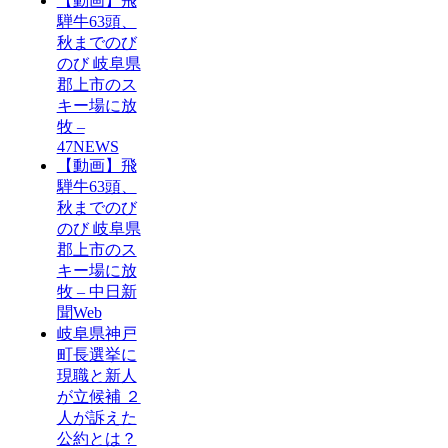
【動画】飛
騨牛63頭、
秋までのび
のび 岐阜県
郡上市のス
キー場に放
牧 –
47NEWS
【動画】飛
騨牛63頭、
秋までのび
のび 岐阜県
郡上市のス
キー場に放
牧 – 中日新
聞Web
岐阜県神戸
町長選挙に
現職と新人
が立候補 ２
人が訴えた
公約とは？