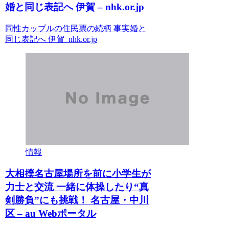
婚と同じ表記へ 伊賀 – nhk.or.jp
同性カップルの住民票の続柄 事実婚と
同じ表記へ 伊賀 nhk.or.jp
情報
大相撲名古屋場所を前に小学生が
力士と交流 一緒に体操したり“真
剣勝負”にも挑戦！ 名古屋・中川
区 – au Webポータル