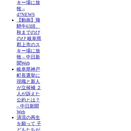
キー場に放
牧 –
47NEWS
【動画】飛
騨牛63頭、
秋までのび
のび 岐阜県
郡上市のス
キー場に放
牧 – 中日新
聞Web
岐阜県神戸
町長選挙に
現職と新人
が立候補 ２
人が訴えた
公約とは？
– 中日新聞
Web
清流の再生
を願って 子
どもたちが