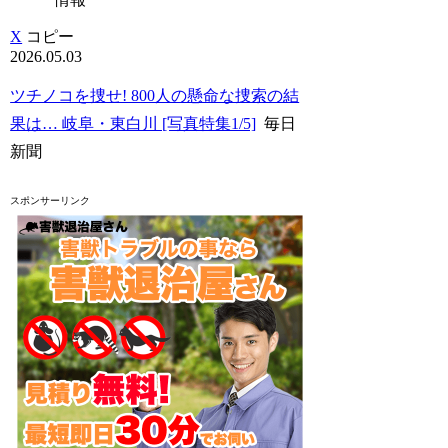
X
コピー
2026.05.03
ツチノコを捜せ! 800人の懸命な捜索の結
果は… 岐阜・東白川 [写真特集1/5]
毎日
新聞
スポンサーリンク