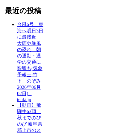
最近の投稿
台風6号 東
海へ明日3日
に最接近
大雨や暴風
の恐れ 朝
の通勤・通
学の交通に
影響も(気象
予報士 竹
下 のぞみ
2026年06月
02日) –
tenki.jp
【動画】飛
騨牛63頭、
秋までのび
のび 岐阜県
郡上市のス