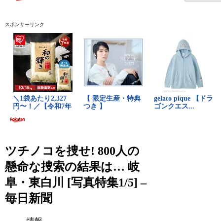
スポンサーリンク
ツチノコを捜せ! 800人の
懸命な捜索の結果は… 岐
阜・東白川 [写真特集1/5] –
毎日新聞
情報