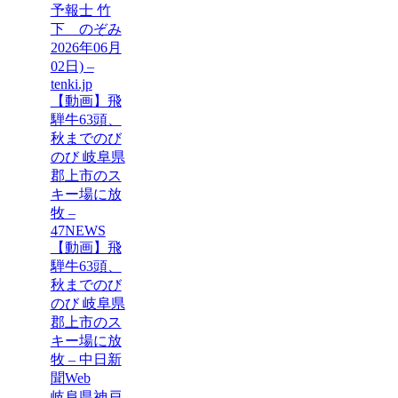
予報士 竹
下 のぞみ
2026年06月
02日) –
tenki.jp
【動画】飛
騨牛63頭、
秋までのび
のび 岐阜県
郡上市のス
キー場に放
牧 –
47NEWS
【動画】飛
騨牛63頭、
秋までのび
のび 岐阜県
郡上市のス
キー場に放
牧 – 中日新
聞Web
岐阜県神戸