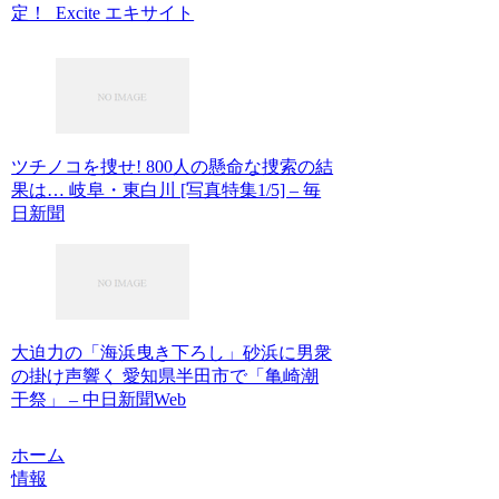
定！ Excite エキサイト
ツチノコを捜せ! 800人の懸命な捜索の結
果は… 岐阜・東白川 [写真特集1/5] – 毎
日新聞
大迫力の「海浜曳き下ろし」砂浜に男衆
の掛け声響く 愛知県半田市で「亀崎潮
干祭」 – 中日新聞Web
ホーム
情報