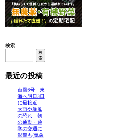
検索
検
索
最近の投稿
台風6号 東
海へ明日3日
に最接近
大雨や暴風
の恐れ 朝
の通勤・通
学の交通に
影響も(気象