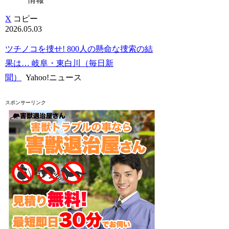
X
コピー
2026.05.03
ツチノコを捜せ! 800人の懸命な捜索の結
果は… 岐阜・東白川（毎日新
聞）
Yahoo!ニュース
スポンサーリンク