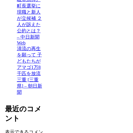
町長選挙に
現職と新人
が立候補 ２
人が訴えた
公約とは？
– 中日新聞
Web
清流の再生
を願って 子
どもたちが
アマゴ1万8
千匹を放流
三重 [三重
県] – 朝日新
聞
最近のコメ
ント
表示できるコメン