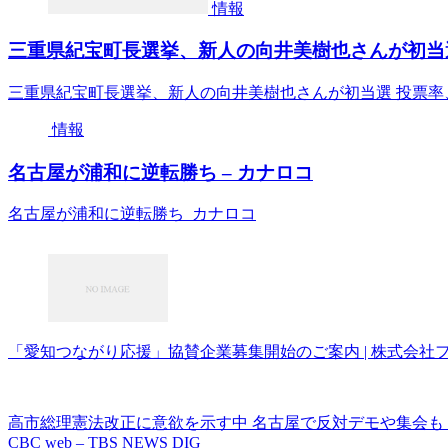
情報
三重県紀宝町長選挙、新人の向井美樹也さんが初当選 
三重県紀宝町長選挙、新人の向井美樹也さんが初当選 投票率、
情報
名古屋が浦和に逆転勝ち – カナロコ
名古屋が浦和に逆転勝ち カナロコ
「愛知つながり応援」協賛企業募集開始のご案内 | 株式会社ファ
高市総理憲法改正に意欲を示す中 名古屋で反対デモや集会も | 
CBC web – TBS NEWS DIG