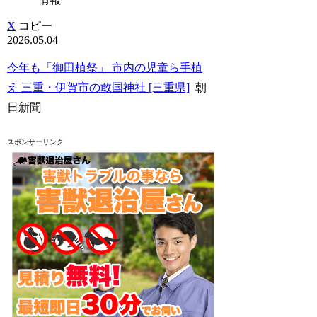
X
コピー
2026.05.04
今年も「御田植祭」 市内の児童ら手植
え 三重・伊賀市の敢国神社 [三重県]
朝
日新聞
スポンサーリンク