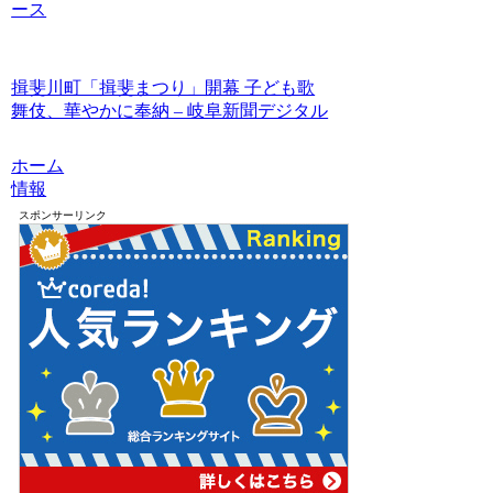
ース
揖斐川町「揖斐まつり」開幕 子ども歌
舞伎、華やかに奉納 – 岐阜新聞デジタル
ホーム
情報
スポンサーリンク