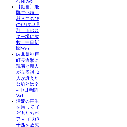
47NEWS
【動画】飛
騨牛63頭、
秋までのび
のび 岐阜県
郡上市のス
キー場に放
牧 – 中日新
聞Web
岐阜県神戸
町長選挙に
現職と新人
が立候補 ２
人が訴えた
公約とは？
– 中日新聞
Web
清流の再生
を願って 子
どもたちが
アマゴ1万8
千匹を放流