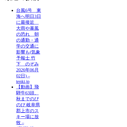
台風6号 東
海へ明日3日
に最接近
大雨や暴風
の恐れ 朝
の通勤・通
学の交通に
影響も(気象
予報士 竹
下 のぞみ
2026年06月
02日) –
tenki.jp
【動画】飛
騨牛63頭、
秋までのび
のび 岐阜県
郡上市のス
キー場に放
牧 –