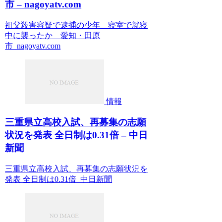
市 – nagoyatv.com
祖父殺害容疑で逮捕の少年 寝室で就寝
中に襲ったか 愛知・田原
市 nagoyatv.com
情報
三重県立高校入試、再募集の志願
状況を発表 全日制は0.31倍 – 中日
新聞
三重県立高校入試、再募集の志願状況を
発表 全日制は0.31倍 中日新聞