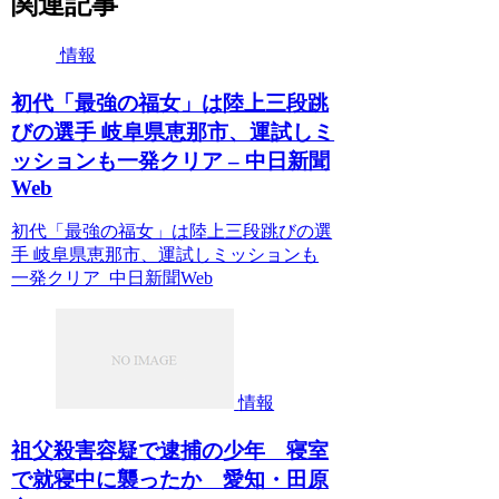
関連記事
情報
初代「最強の福女」は陸上三段跳
びの選手 岐阜県恵那市、運試しミ
ッションも一発クリア – 中日新聞
Web
初代「最強の福女」は陸上三段跳びの選
手 岐阜県恵那市、運試しミッションも
一発クリア 中日新聞Web
情報
祖父殺害容疑で逮捕の少年 寝室
で就寝中に襲ったか 愛知・田原