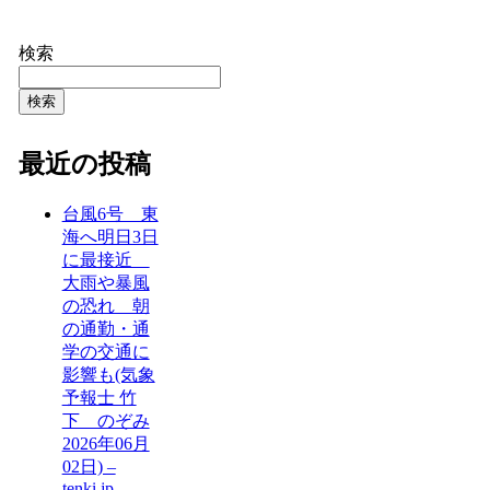
検索
検索
最近の投稿
台風6号 東
海へ明日3日
に最接近
大雨や暴風
の恐れ 朝
の通勤・通
学の交通に
影響も(気象
予報士 竹
下 のぞみ
2026年06月
02日) –
tenki.jp