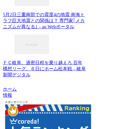
5月2日三重南部での震度4の地震 南海ト
ラフ巨大地震との関係は？ 専門家｢メカ
ニズムが異なる｣ – au Webポータル
ＦＣ岐阜、過密日程を乗り越えろ 百年
構想リーグ、６日にホーム松本戦 – 岐阜
新聞デジタル
ホーム
情報
スポンサーリンク