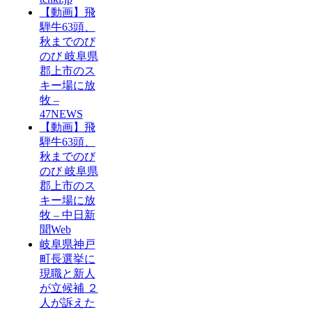
【動画】飛
騨牛63頭、
秋までのび
のび 岐阜県
郡上市のス
キー場に放
牧 –
47NEWS
【動画】飛
騨牛63頭、
秋までのび
のび 岐阜県
郡上市のス
キー場に放
牧 – 中日新
聞Web
岐阜県神戸
町長選挙に
現職と新人
が立候補 ２
人が訴えた