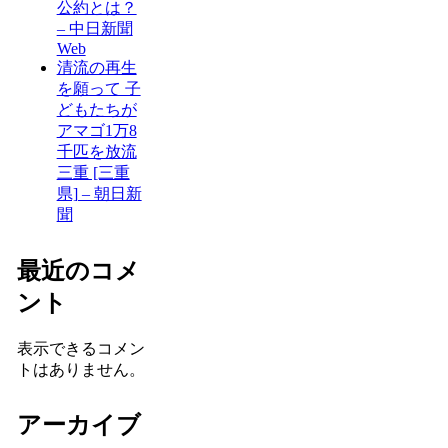
公約とは？
– 中日新聞
Web
清流の再生
を願って 子
どもたちが
アマゴ1万8
千匹を放流
三重 [三重
県] – 朝日新
聞
最近のコメ
ント
表示できるコメン
トはありません。
アーカイブ