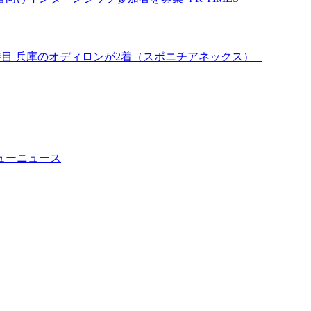
勝目 兵庫のオディロンが2着（スポニチアネックス） –
ューニュース