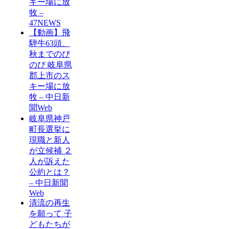
キー場に放
牧 –
47NEWS
【動画】飛
騨牛63頭、
秋までのび
のび 岐阜県
郡上市のス
キー場に放
牧 – 中日新
聞Web
岐阜県神戸
町長選挙に
現職と新人
が立候補 ２
人が訴えた
公約とは？
– 中日新聞
Web
清流の再生
を願って 子
どもたちが