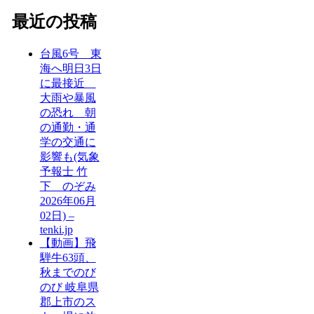
最近の投稿
台風6号 東
海へ明日3日
に最接近
大雨や暴風
の恐れ 朝
の通勤・通
学の交通に
影響も(気象
予報士 竹
下 のぞみ
2026年06月
02日) –
tenki.jp
【動画】飛
騨牛63頭、
秋までのび
のび 岐阜県
郡上市のス