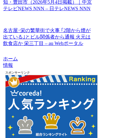
知・豊田市（2026年5月4日掲載）｜中京
テレビNEWS NNN – 日テレNEWS NNN
名古屋･栄の繁華街で火事 ｢2階から煙が
出ている｣とビル関係者から通報 火元は
飲食店か 栄三丁目 – au Webポータル
ホーム
情報
スポンサーリンク