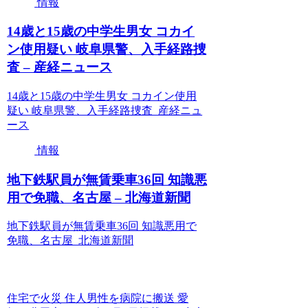
情報
14歳と15歳の中学生男女 コカイ
ン使用疑い 岐阜県警、入手経路捜
査 – 産経ニュース
14歳と15歳の中学生男女 コカイン使用
疑い 岐阜県警、入手経路捜査 産経ニュ
ース
情報
地下鉄駅員が無賃乗車36回 知識悪
用で免職、名古屋 – 北海道新聞
地下鉄駅員が無賃乗車36回 知識悪用で
免職、名古屋 北海道新聞
住宅で火災 住人男性を病院に搬送 愛