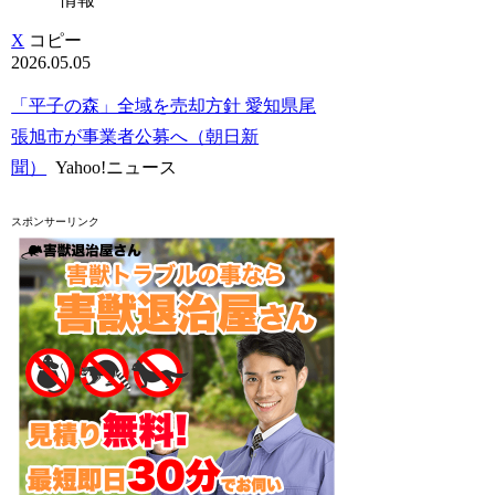
X
コピー
2026.05.05
「平子の森」全域を売却方針 愛知県尾
張旭市が事業者公募へ（朝日新
聞）
Yahoo!ニュース
スポンサーリンク