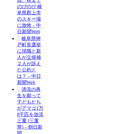
頭、秋まで
のびのび 岐
阜県郡上市
のスキー場
に放牧 – 中
日新聞Web
岐阜県神
戸町長選挙
に現職と新
人が立候補
２人が訴え
た公約と
は？ – 中日
新聞Web
清流の再
生を願って
子どもたち
がアマゴ1万
8千匹を放流
三重 [三重
県] – 朝日新
聞