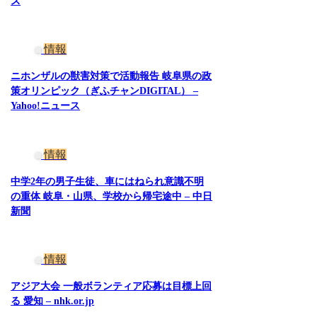
ス
情報
ニホンザルの獣害対策で活動報告 岐阜県の政
策オリンピック（ぎふチャンDIGITAL） –
Yahoo!ニュース
情報
中学2年の男子生徒、車にはねられ意識不明
の重体 岐阜・山県、学校から帰宅途中 – 中日
新聞
情報
アジア大会 一般ボランティア応募は目標上回
る 愛知 – nhk.or.jp