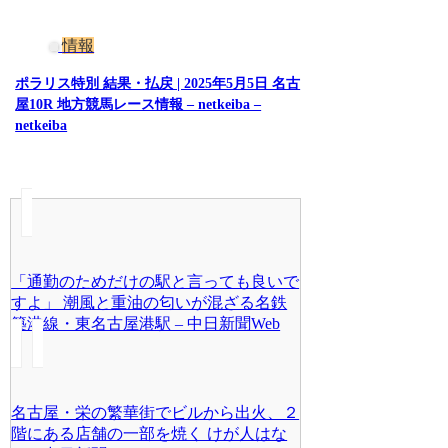
情報
ポラリス特別 結果・払戻 | 2025年5月5日 名古
屋10R 地方競馬レース情報 – netkeiba –
netkeiba
「通勤のためだけの駅と言っても良いで
すよ」 潮風と重油の匂いが混ざる名鉄
築港線・東名古屋港駅 – 中日新聞Web
名古屋・栄の繁華街でビルから出火、２
階にある店舗の一部を焼く けが人はな