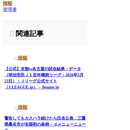
情報
管理者
関連記事
情報
【公式】京都vs名古屋の試合結果・データ
（明治安田Ｊ１百年構想リーグ：2026年3月
22日）：Ｊリーグ公式サイト
（J.LEAGUE.jp） – jleague.jp
情報
警告してもカスハラ続けたら氏名公表…三重
県桑名市が全国初の条例 – ｄメニューニュー