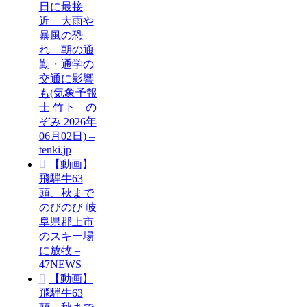
日に最接
近 大雨や
暴風の恐
れ 朝の通
勤・通学の
交通に影響
も(気象予報
士 竹下 の
ぞみ 2026年
06月02日) –
tenki.jp
【動画】
飛騨牛63
頭、秋まで
のびのび 岐
阜県郡上市
のスキー場
に放牧 –
47NEWS
【動画】
飛騨牛63