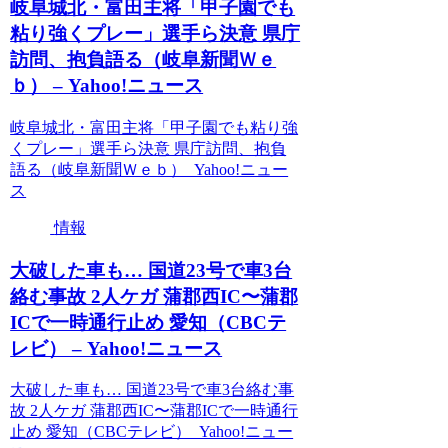
岐阜城北・富田主将「甲子園でも
粘り強くプレー」選手ら決意 県庁
訪問、抱負語る（岐阜新聞Ｗｅ
ｂ） – Yahoo!ニュース
岐阜城北・富田主将「甲子園でも粘り強
くプレー」選手ら決意 県庁訪問、抱負
語る（岐阜新聞Ｗｅｂ） Yahoo!ニュー
ス
情報
大破した車も… 国道23号で車3台
絡む事故 2人ケガ 蒲郡西IC〜蒲郡
ICで一時通行止め 愛知（CBCテ
レビ） – Yahoo!ニュース
大破した車も… 国道23号で車3台絡む事
故 2人ケガ 蒲郡西IC〜蒲郡ICで一時通行
止め 愛知（CBCテレビ） Yahoo!ニュー