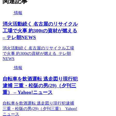
関連記事
情報
消火活動続く 名古屋のリサイクル
工場で火事 約300tの資材が燃える
– テレ朝NEWS
消火活動続く 名古屋のリサイクル工場
で火事 約300tの資材が燃える テレ朝
NEWS
情報
自転車を飲酒運転 逃走図り現行犯
逮捕 三重・松阪の男(29)（夕刊三
重） – Yahoo!ニュース
自転車を飲酒運転 逃走図り現行犯逮捕
三重・松阪の男(29)（夕刊三重） Yahoo!
ニュース