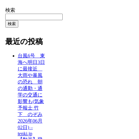
検索
検索
最近の投稿
台風6号 東
海へ明日3日
に最接近
大雨や暴風
の恐れ 朝
の通勤・通
学の交通に
影響も(気象
予報士 竹
下 のぞみ
2026年06月
02日) –
tenki.jp