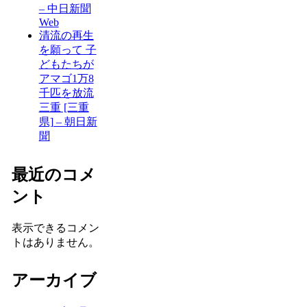
– 中日新聞
Web
清流の再生
を願って 子
どもたちが
アマゴ1万8
千匹を放流
三重 [三重
県] – 朝日新
聞
最近のコメ
ント
表示できるコメン
トはありません。
アーカイブ