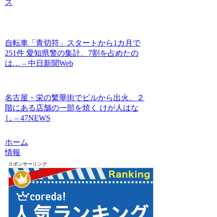
ス
自転車「青切符」スタートから1カ月で
251件 愛知県警の集計、7割を占めたの
は… – 中日新聞Web
名古屋・栄の繁華街でビルから出火、２
階にある店舗の一部を焼く けが人はな
し – 47NEWS
ホーム
情報
スポンサーリンク