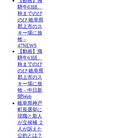
【動画】飛
騨牛63頭、
秋までのび
のび 岐阜県
郡上市のス
キー場に放
牧 –
47NEWS
【動画】飛
騨牛63頭、
秋までのび
のび 岐阜県
郡上市のス
キー場に放
牧 – 中日新
聞Web
岐阜県神戸
町長選挙に
現職と新人
が立候補 ２
人が訴えた
公約とは？