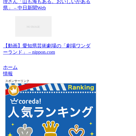
理さん「山も海もある。おいしいがある
県」 – 中日新聞Web
【動画】愛知県芸術劇場の「劇場ワンダ
ーランド」 – nippon.com
ホーム
情報
スポンサーリンク