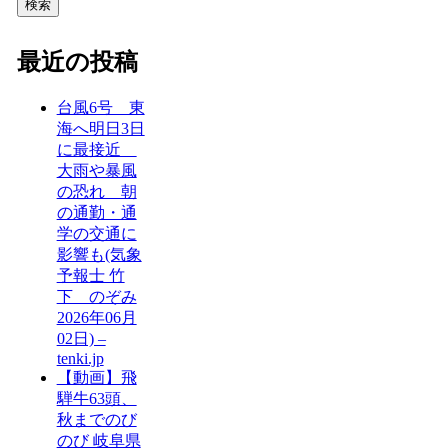
検索
最近の投稿
台風6号 東
海へ明日3日
に最接近
大雨や暴風
の恐れ 朝
の通勤・通
学の交通に
影響も(気象
予報士 竹
下 のぞみ
2026年06月
02日) –
tenki.jp
【動画】飛
騨牛63頭、
秋までのび
のび 岐阜県