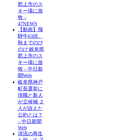
郡上市のス
キー場に放
牧 –
47NEWS
【動画】飛
騨牛63頭、
秋までのび
のび 岐阜県
郡上市のス
キー場に放
牧 – 中日新
聞Web
岐阜県神戸
町長選挙に
現職と新人
が立候補 ２
人が訴えた
公約とは？
– 中日新聞
Web
清流の再生