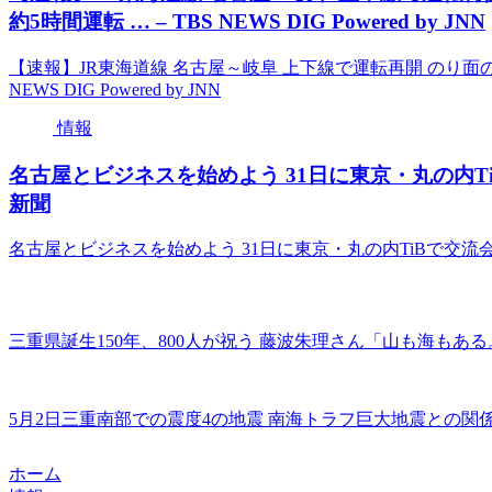
約5時間運転 … – TBS NEWS DIG Powered by JNN
【速報】JR東海道線 名古屋～岐阜 上下線で運転再開 のり面の一
NEWS DIG Powered by JNN
情報
名古屋とビジネスを始めよう 31日に東京・丸の内TiBで交
新聞
名古屋とビジネスを始めよう 31日に東京・丸の内TiBで交流会「な
三重県誕生150年、800人が祝う 藤波朱理さん「山も海もある。
5月2日三重南部での震度4の地震 南海トラフ巨大地震との関係
ホーム