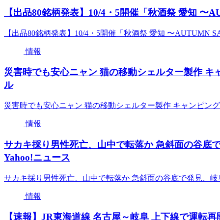
【出品80銘柄発表】10/4・5開催「秋酒祭 愛知 〜AUTUMN
【出品80銘柄発表】10/4・5開催「秋酒祭 愛知 〜AUTUMN SAKE 
情報
災害時でも安心ニャン 猫の移動シェルター製作 キャンピ
ル
災害時でも安心ニャン 猫の移動シェルター製作 キャンピングカー
情報
サカキ採り男性死亡、山中で転落か 急斜面の谷底で
Yahoo!ニュース
サカキ採り男性死亡、山中で転落か 急斜面の谷底で発見、岐阜
情報
【速報】JR東海道線 名古屋～岐阜 上下線で運転