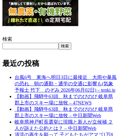
検索
検索
最近の投稿
台風6号 東海へ明日3日に最接近 大雨や暴風
の恐れ 朝の通勤・通学の交通に影響も(気象
予報士 竹下 のぞみ 2026年06月02日) – tenki.jp
【動画】飛騨牛63頭、秋までのびのび 岐阜県
郡上市のスキー場に放牧 – 47NEWS
【動画】飛騨牛63頭、秋までのびのび 岐阜県
郡上市のスキー場に放牧 – 中日新聞Web
岐阜県神戸町長選挙に現職と新人が立候補 ２
人が訴えた公約とは？ – 中日新聞Web
清流の再生を願って 子どもたちがアマゴ1万8