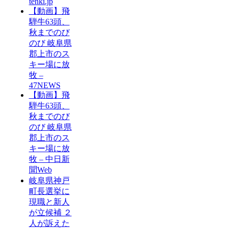
tenki.jp
【動画】飛
騨牛63頭、
秋までのび
のび 岐阜県
郡上市のス
キー場に放
牧 –
47NEWS
【動画】飛
騨牛63頭、
秋までのび
のび 岐阜県
郡上市のス
キー場に放
牧 – 中日新
聞Web
岐阜県神戸
町長選挙に
現職と新人
が立候補 ２
人が訴えた