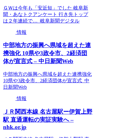
ＧＷは今年も「安近短」でした 岐阜新
聞・あなトクアンケート 行き先トップ
は２年連続で… 岐阜新聞デジタル
情報
中部地方の振興へ県域を超えた連
携強化 10県や3政令市、2経済団
体が宣言式 – 中日新聞Web
中部地方の振興へ県域を超えた連携強化
10県や3政令市、2経済団体が宣言式 中
日新聞Web
情報
ＪＲ関西本線 名古屋駅ー伊賀上野
駅 直通運転の実証実験へ –
nhk.or.jp