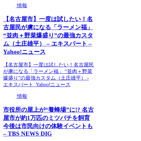
情報
【名古屋市】一度は試したい！名
古屋民が虜になる「ラーメン福」
“並肉＋野菜爆盛り”の最強カスタ
ム（土庄雄平） – エキスパート –
Yahoo!ニュース
【名古屋市】一度は試したい！名古屋民
が虜になる「ラーメン福」 “並肉＋野菜
爆盛り”の最強カスタム（土庄雄平） -
エキスパート Yahoo!ニュース
情報
市役所の屋上が“養蜂場”に!? 名古
屋市が約1万匹のミツバチを飼育
今後は市民向けの体験イベントも
– TBS NEWS DIG