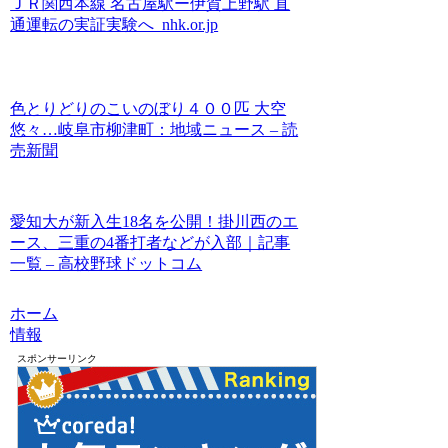
ＪＲ関西本線 名古屋駅ー伊賀上野駅 直
通運転の実証実験へ nhk.or.jp
色とりどりのこいのぼり４００匹 大空
悠々…岐阜市柳津町：地域ニュース – 読
売新聞
愛知大が新入生18名を公開！掛川西のエ
ース、三重の4番打者などが入部｜記事
一覧 – 高校野球ドットコム
ホーム
情報
スポンサーリンク