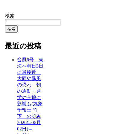
検索
検索
最近の投稿
台風6号 東
海へ明日3日
に最接近
大雨や暴風
の恐れ 朝
の通勤・通
学の交通に
影響も(気象
予報士 竹
下 のぞみ
2026年06月
02日) –