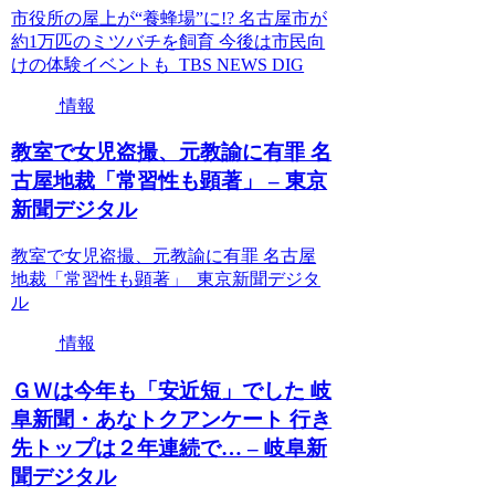
市役所の屋上が“養蜂場”に!? 名古屋市が
約1万匹のミツバチを飼育 今後は市民向
けの体験イベントも TBS NEWS DIG
情報
教室で女児盗撮、元教諭に有罪 名
古屋地裁「常習性も顕著」 – 東京
新聞デジタル
教室で女児盗撮、元教諭に有罪 名古屋
地裁「常習性も顕著」 東京新聞デジタ
ル
情報
ＧＷは今年も「安近短」でした 岐
阜新聞・あなトクアンケート 行き
先トップは２年連続で… – 岐阜新
聞デジタル