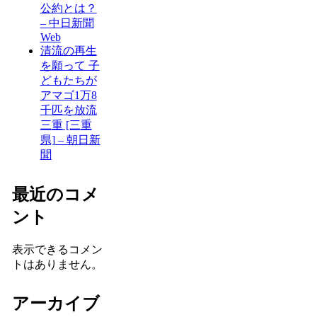
公約とは？
– 中日新聞
Web
清流の再生
を願って 子
どもたちが
アマゴ1万8
千匹を放流
三重 [三重
県] – 朝日新
聞
最近のコメ
ント
表示できるコメン
トはありません。
アーカイブ