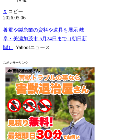
X
コピー
2026.05.06
養蚕や製糸業の資料や道具を展示 岐
阜・美濃加茂市 5月24日まで（朝日新
聞）
Yahoo!ニュース
スポンサーリンク