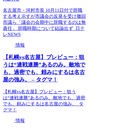
名古屋市・河村市長 10月11日付で辞職
する考え示すが市議会の反発を受け撤回
市議ら「議会の会期中に辞職するのは無
責任」 辞職時期について結論出ず 日テ
レNEWS
情報
【札幌vs名古屋】プレビュー：狙
うは“連戦連勝”あるのみ。敵地で
も、過密でも、頼みにするは名古
屋の強み。 – タグマ！
【札幌vs名古屋】プレビュー：狙う
は“連戦連勝”あるのみ。敵地でも、過密
でも、頼みにするは名古屋の強み。 タ
グマ！
情報