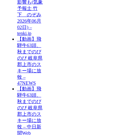
影響も(気象
予報士 竹
下 のぞみ
2026年06月
02日) –
tenki.jp
【動画】飛
騨牛63頭、
秋までのび
のび 岐阜県
郡上市のス
キー場に放
牧 –
47NEWS
【動画】飛
騨牛63頭、
秋までのび
のび 岐阜県
郡上市のス
キー場に放
牧 – 中日新
聞Web