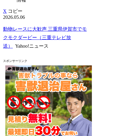
X
コピー
2026.05.06
動物レースに大歓声 三重県伊賀市でモ
クモクダービー（三重テレビ放
送）
Yahoo!ニュース
スポンサーリンク