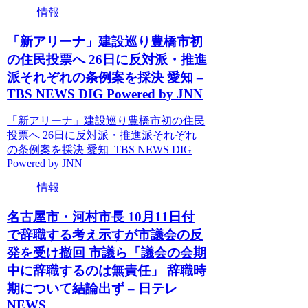
情報
「新アリーナ」建設巡り豊橋市初
の住民投票へ 26日に反対派・推進
派それぞれの条例案を採決 愛知 –
TBS NEWS DIG Powered by JNN
「新アリーナ」建設巡り豊橋市初の住民
投票へ 26日に反対派・推進派それぞれ
の条例案を採決 愛知 TBS NEWS DIG
Powered by JNN
情報
名古屋市・河村市長 10月11日付
で辞職する考え示すが市議会の反
発を受け撤回 市議ら「議会の会期
中に辞職するのは無責任」 辞職時
期について結論出ず – 日テレ
NEWS