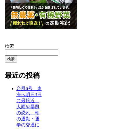
検索
検索
最近の投稿
台風6号 東
海へ明日3日
に最接近
大雨や暴風
の恐れ 朝
の通勤・通
学の交通に