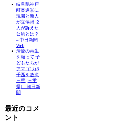
岐阜県神戸
町長選挙に
現職と新人
が立候補 ２
人が訴えた
公約とは？
– 中日新聞
Web
清流の再生
を願って 子
どもたちが
アマゴ1万8
千匹を放流
三重 [三重
県] – 朝日新
聞
最近のコメ
ント