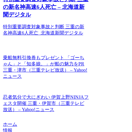
の新名神高速6人死亡 – 北海道新
聞デジタル
特別重要調査対象事故と判断 三重の新
名神高速6人死亡 北海道新聞デジタル
乗船無料引換券もプレゼント 「ゴーち
ゃん」と「知多娘。」が船の魅力をPR
三重・津市（三重テレビ放送） – Yahoo!
ニュース
忍者気分で大にぎわい 伊賀上野NINJAフ
ェスタ開催 三重・伊賀市（三重テレビ
放送） – Yahoo!ニュース
ホーム
情報