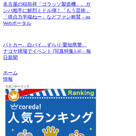
名古屋の稲垣祥「ゴラッソ製造機」。ガ
ンバ相手に鮮烈ミドル弾！「もう芸術」
「得点力半端ねー」などファン称賛 – au
Webポータル
パトカー、白バイ…ずらり 愛知県警、
ナゴヤ球場でイベント [写真特集1/4] – 毎
日新聞
ホーム
情報
スポンサーリンク