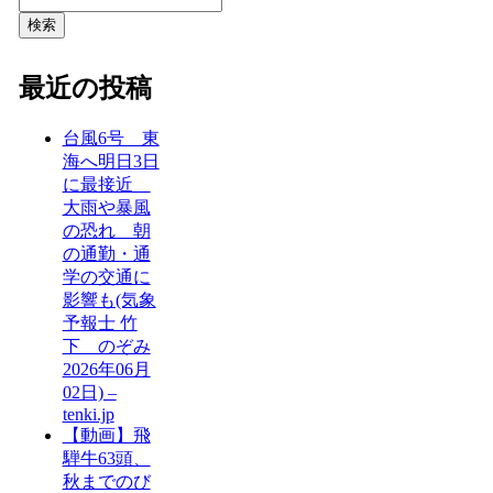
検索
最近の投稿
台風6号 東
海へ明日3日
に最接近
大雨や暴風
の恐れ 朝
の通勤・通
学の交通に
影響も(気象
予報士 竹
下 のぞみ
2026年06月
02日) –
tenki.jp
【動画】飛
騨牛63頭、
秋までのび