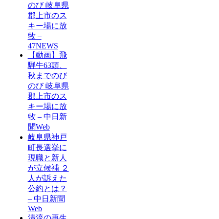
のび 岐阜県
郡上市のス
キー場に放
牧 –
47NEWS
【動画】飛
騨牛63頭、
秋までのび
のび 岐阜県
郡上市のス
キー場に放
牧 – 中日新
聞Web
岐阜県神戸
町長選挙に
現職と新人
が立候補 ２
人が訴えた
公約とは？
– 中日新聞
Web
清流の再生