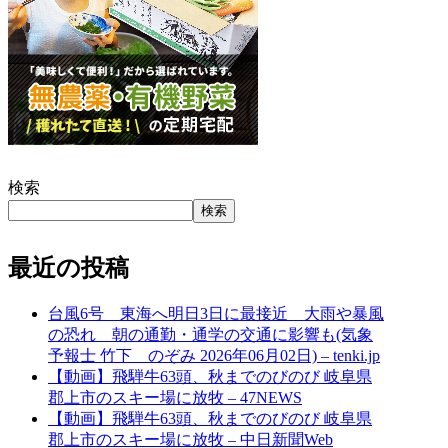
検索
検索
最近の投稿
台風6号 東海へ明日3日に最接近 大雨や暴風
の恐れ 朝の通勤・通学の交通に影響も(気象
予報士 竹下 のぞみ 2026年06月02日) – tenki.jp
【動画】飛騨牛63頭、秋までのびのび 岐阜県
郡上市のスキー場に放牧 – 47NEWS
【動画】飛騨牛63頭、秋までのびのび 岐阜県
郡上市のスキー場に放牧 – 中日新聞Web