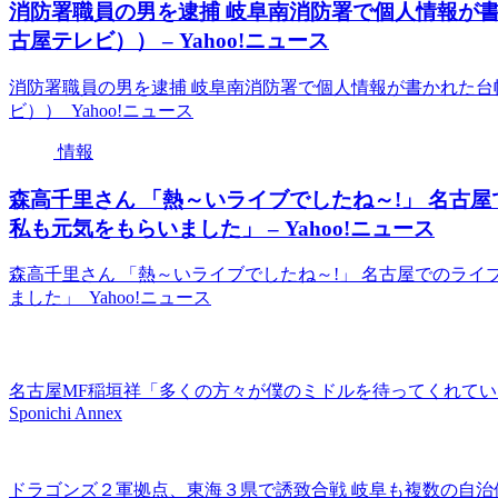
消防署職員の男を逮捕 岐阜南消防署で個人情報が
古屋テレビ）） – Yahoo!ニュース
消防署職員の男を逮捕 岐阜南消防署で個人情報が書かれた
ビ）） Yahoo!ニュース
情報
森高千里さん 「熱～いライブでしたね～!」 名古
私も元気をもらいました」 – Yahoo!ニュース
森高千里さん 「熱～いライブでしたね～!」 名古屋でのライ
ました」 Yahoo!ニュース
名古屋MF稲垣祥「多くの方々が僕のミドルを待ってくれてい
Sponichi Annex
ドラゴンズ２軍拠点、東海３県で誘致合戦 岐阜も複数の自治体