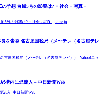
予想 台風5号の影響は? = 社会 – 写真 –
影響は? = 社会 - 写真 goo.ne.jp
理事長を告発 名古屋国税局（メ〜テレ（名古屋テレ
名古屋国税局（メ〜テレ（名古屋テレビ）） Yahoo!ニュ
構内に煙流入 – 中日新聞Web
流入 中日新聞Web