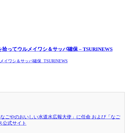
てウルメイワシ＆サッパ確保 – TSURINEWS
ワシ＆サッパ確保 TSURINEWS
「なごやのおいしい水道水広報大使」に任命 および「なご
ス公式サイト