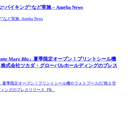
キング”など実施 – Ameba News
実施 Ameba News
te Mare Blu」夏季限定オープン！プリントシール機
| 株式会社ツカダ・グローバルホールディングのプレス
e Blu」夏季限定オープン！プリントシール機やフォトブースの"映え空
ングのプレスリリース PR...