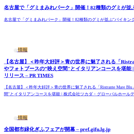
名古屋で「グミまみれパーク」開催！82種類のグミが並ぶ“バイ
名古屋で「グミまみれパーク」開催！82種類のグミが並ぶ“バイキング”など
情報
【名古屋】＜昨年大好評＞青の世界に魅了される「Ristran
やフォトブースの”映え空間″とイタリアンコースを堪能 
リリース – PR TIMES
【名古屋】＜昨年大好評＞青の世界に魅了される「Ristrante Mar
間″とイタリアンコースを堪能 | 株式会社ツカダ・グローバルホールディ
情報
全国都市緑化ぎふフェアが開幕 – pref.gifu.lg.jp