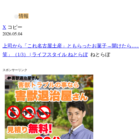
情報
X
コピー
2026.05.04
上司から「これ名古屋土産」ともらったお菓子→開けたら…
笑」（1/3） | ライフスタイル ねとらぼ
ねとらぼ
スポンサーリンク