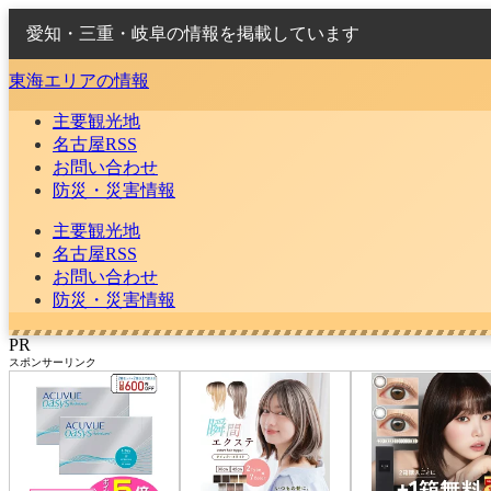
愛知・三重・岐阜の情報を掲載しています
東海エリアの情報
主要観光地
名古屋RSS
お問い合わせ
防災・災害情報
主要観光地
名古屋RSS
お問い合わせ
防災・災害情報
PR
スポンサーリンク