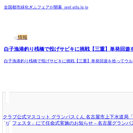
全国都市緑化ぎふフェアが開幕 pref.gifu.lg.jp
情報
白子漁港釣り桟橋で投げサビキに挑戦【三重】単発回遊を拾っ
白子漁港釣り桟橋で投げサビキに挑戦【三重】単発回遊を拾ってウルメイ
クラブ公式マスコット グランパスくん 名古屋市上下水道局
や水フェスタ」にて任命式実施のお知らせ – 名古屋グランパ