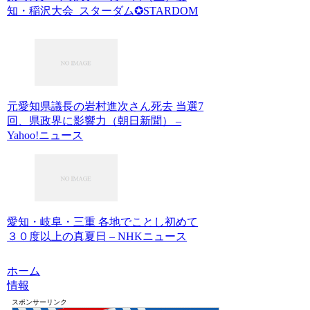
知・稲沢大会 スターダム✪STARDOM
元愛知県議長の岩村進次さん死去 当選7
回、県政界に影響力（朝日新聞） –
Yahoo!ニュース
愛知・岐阜・三重 各地でことし初めて
３０度以上の真夏日 – NHKニュース
ホーム
情報
スポンサーリンク