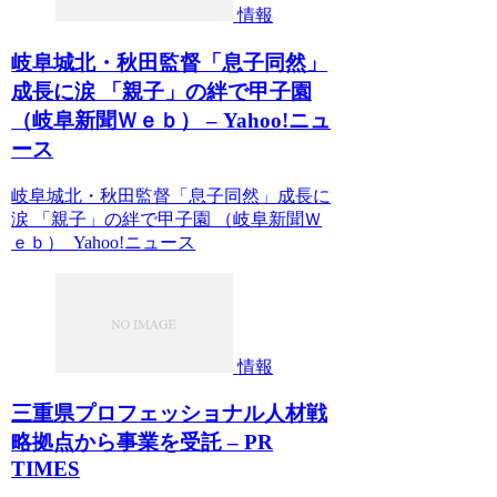
情報
岐阜城北・秋田監督「息子同然」
成長に涙 「親子」の絆で甲子園
（岐阜新聞Ｗｅｂ） – Yahoo!ニュ
ース
岐阜城北・秋田監督「息子同然」成長に
涙 「親子」の絆で甲子園 （岐阜新聞Ｗ
ｅｂ） Yahoo!ニュース
情報
三重県プロフェッショナル人材戦
略拠点から事業を受託 – PR
TIMES