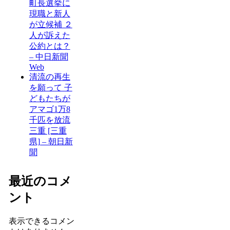
町長選挙に
現職と新人
が立候補 ２
人が訴えた
公約とは？
– 中日新聞
Web
清流の再生
を願って 子
どもたちが
アマゴ1万8
千匹を放流
三重 [三重
県] – 朝日新
聞
最近のコメ
ント
表示できるコメン