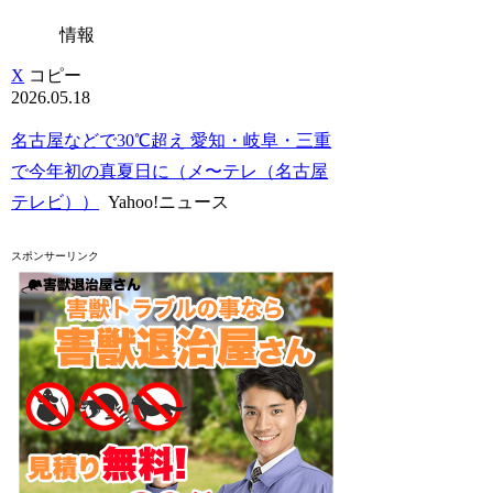
情報
X
コピー
2026.05.18
名古屋などで30℃超え 愛知・岐阜・三重
で今年初の真夏日に（メ〜テレ（名古屋
テレビ））
Yahoo!ニュース
スポンサーリンク