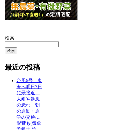
検索
検索
最近の投稿
台風6号 東
海へ明日3日
に最接近
大雨や暴風
の恐れ 朝
の通勤・通
学の交通に
影響も(気象
予報士 竹