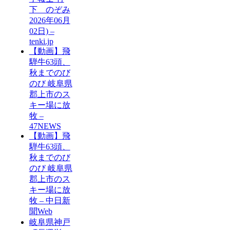
下 のぞみ
2026年06月
02日) –
tenki.jp
【動画】飛
騨牛63頭、
秋までのび
のび 岐阜県
郡上市のス
キー場に放
牧 –
47NEWS
【動画】飛
騨牛63頭、
秋までのび
のび 岐阜県
郡上市のス
キー場に放
牧 – 中日新
聞Web
岐阜県神戸