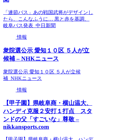
「連節バス」あの戦国武将がデザインし
たら、こんなふうに… 黒と赤を基調、
岐阜バス発表 中日新聞
情報
衆院選公示 愛知１０区 ５人が立
候補 – NHKニュース
衆院選公示 愛知１０区 ５人が立候
補 NHKニュース
情報
【甲子園】県岐阜商・横山温大、
ハンディ克服２安打１打点 スタ
ンドの父「すごいな」尊敬 –
nikkansports.com
【甲子園】県岐阜商・横山温大、ハンデ