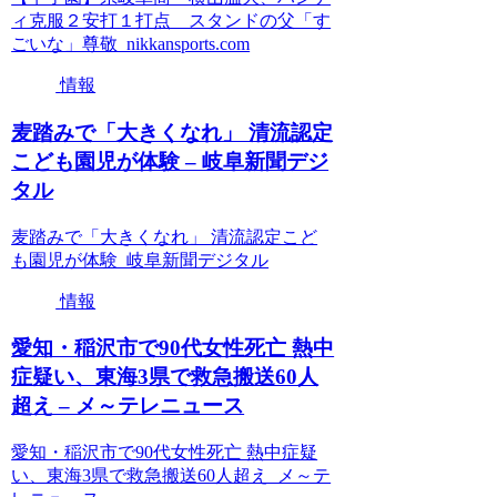
ィ克服２安打１打点 スタンドの父「す
ごいな」尊敬 nikkansports.com
情報
麦踏みで「大きくなれ」 清流認定
こども園児が体験 – 岐阜新聞デジ
タル
麦踏みで「大きくなれ」 清流認定こど
も園児が体験 岐阜新聞デジタル
情報
愛知・稲沢市で90代女性死亡 熱中
症疑い、東海3県で救急搬送60人
超え – メ～テレニュース
愛知・稲沢市で90代女性死亡 熱中症疑
い、東海3県で救急搬送60人超え メ～テ