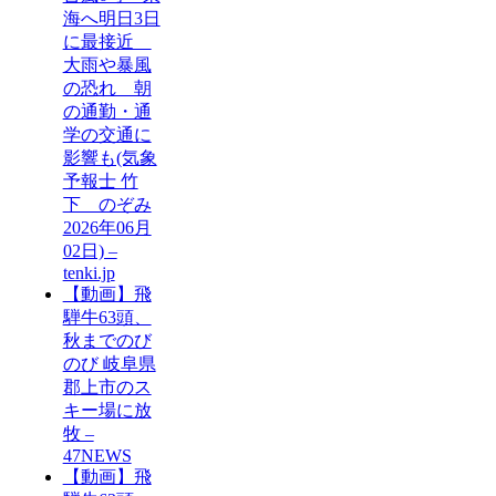
海へ明日3日
に最接近
大雨や暴風
の恐れ 朝
の通勤・通
学の交通に
影響も(気象
予報士 竹
下 のぞみ
2026年06月
02日) –
tenki.jp
【動画】飛
騨牛63頭、
秋までのび
のび 岐阜県
郡上市のス
キー場に放
牧 –
47NEWS
【動画】飛