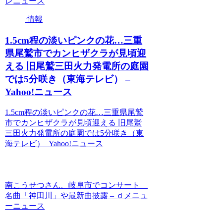
レニュース
情報
1.5cm程の淡いピンクの花…三重
県尾鷲市でカンヒザクラが見頃迎
える 旧尾鷲三田火力発電所の庭園
では5分咲き（東海テレビ） –
Yahoo!ニュース
1.5cm程の淡いピンクの花…三重県尾鷲
市でカンヒザクラが見頃迎える 旧尾鷲
三田火力発電所の庭園では5分咲き（東
海テレビ） Yahoo!ニュース
南こうせつさん、岐阜市でコンサート
名曲「神田川」や最新曲披露 – ｄメニュ
ーニュース