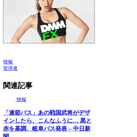
情報
管理者
関連記事
情報
「連節バス」あの戦国武将がデザ
インしたら、こんなふうに… 黒と
赤を基調、岐阜バス発表 – 中日新
聞