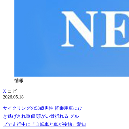
情報
X
コピー
2026.05.18
サイクリングの53歳男性 軽乗用車にひ
き逃げされ重傷 頭がい骨折れる グルー
プで走行中に「自転車と車が接触」愛知