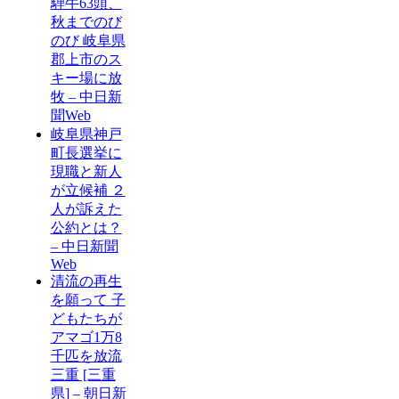
騨牛63頭、
秋までのび
のび 岐阜県
郡上市のス
キー場に放
牧 – 中日新
聞Web
岐阜県神戸
町長選挙に
現職と新人
が立候補 ２
人が訴えた
公約とは？
– 中日新聞
Web
清流の再生
を願って 子
どもたちが
アマゴ1万8
千匹を放流
三重 [三重
県] – 朝日新