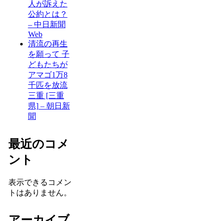
人が訴えた
公約とは？
– 中日新聞
Web
清流の再生
を願って 子
どもたちが
アマゴ1万8
千匹を放流
三重 [三重
県] – 朝日新
聞
最近のコメ
ント
表示できるコメン
トはありません。
アーカイブ