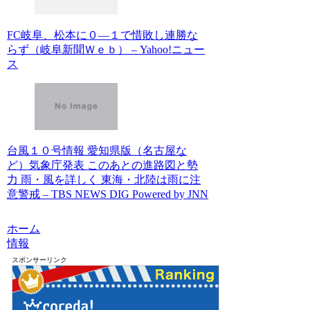
FC岐阜、松本に０―１で惜敗し連勝な
らず（岐阜新聞Ｗｅｂ） – Yahoo!ニュー
ス
台風１０号情報 愛知県版（名古屋な
ど）気象庁発表 このあとの進路図と勢
力 雨・風を詳しく 東海・北陸は雨に注
意警戒 – TBS NEWS DIG Powered by JNN
ホーム
情報
スポンサーリンク