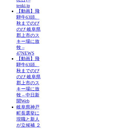
tenki.jp
【動画】飛
騨牛63頭、
秋までのび
のび 岐阜県
郡上市のス
キー場に放
牧 –
47NEWS
【動画】飛
騨牛63頭、
秋までのび
のび 岐阜県
郡上市のス
キー場に放
牧 – 中日新
聞Web
岐阜県神戸
町長選挙に
現職と新人
が立候補 ２