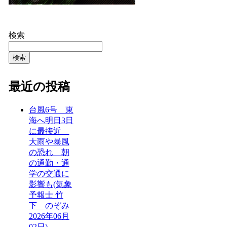
検索
検索
最近の投稿
台風6号 東
海へ明日3日
に最接近
大雨や暴風
の恐れ 朝
の通勤・通
学の交通に
影響も(気象
予報士 竹
下 のぞみ
2026年06月
02日) –