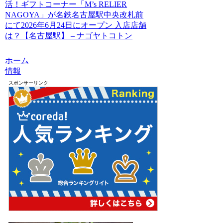
活！ギフトコーナー「M’s RELIER
NAGOYA」が名鉄名古屋駅中央改札前
にて2026年6月24日にオープン 入店店舗
は？【名古屋駅】 – ナゴヤトコトン
ホーム
情報
スポンサーリンク