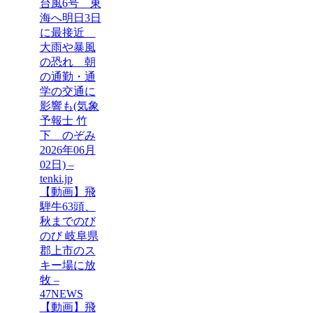
台風6号 東
海へ明日3日
に最接近
大雨や暴風
の恐れ 朝
の通勤・通
学の交通に
影響も(気象
予報士 竹
下 のぞみ
2026年06月
02日) –
tenki.jp
【動画】飛
騨牛63頭、
秋までのび
のび 岐阜県
郡上市のス
キー場に放
牧 –
47NEWS
【動画】飛