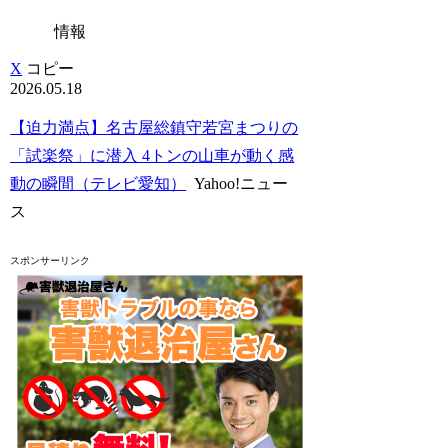
情報
X
コピー
2026.05.18
【迫力満点】名古屋総鎮守若宮まつりの
「試楽祭」に潜入 4トンの山車が動く感
動の瞬間（テレビ愛知）
Yahoo!ニュー
ス
スポンサーリンク