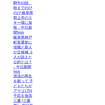
騨牛63頭、
秋までのび
のび 岐阜県
郡上市のス
キー場に放
牧 – 中日新
聞Web
岐阜県神戸
町長選挙に
現職と新人
が立候補 ２
人が訴えた
公約とは？
– 中日新聞
Web
清流の再生
を願って 子
どもたちが
アマゴ1万8
千匹を放流
三重 [三重