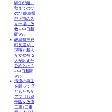
騨牛63頭、
秋までのび
のび 岐阜県
郡上市のス
キー場に放
牧 – 中日新
聞Web
岐阜県神戸
町長選挙に
現職と新人
が立候補 ２
人が訴えた
公約とは？
– 中日新聞
Web
清流の再生
を願って 子
どもたちが
アマゴ1万8
千匹を放流
三重 [三重