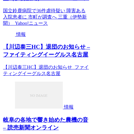
国立鈴鹿病院で36件虐待疑い 障害ある
入院患者に 市町が調査へ 三重（伊勢新
聞） Yahoo!ニュース
情報
【川辺泰三HC】退団のお知らせ –
ファイティングイーグルス名古屋
【川辺泰三HC】退団のお知らせ ファイ
ティングイーグルス名古屋
情報
岐阜の各地で響き始めた農機の音
– 読売新聞オンライン