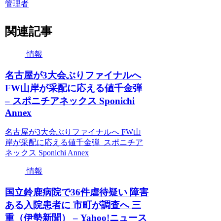
管理者
関連記事
情報
名古屋が3大会ぶりファイナルへ
FW山岸が采配に応える値千金弾
– スポニチアネックス Sponichi
Annex
名古屋が3大会ぶりファイナルへ FW山
岸が采配に応える値千金弾 スポニチア
ネックス Sponichi Annex
情報
国立鈴鹿病院で36件虐待疑い 障害
ある入院患者に 市町が調査へ 三
重（伊勢新聞） – Yahoo!ニュース