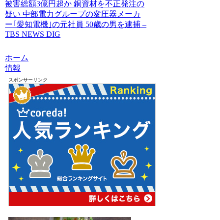
被害総額3億円超か 銅資材を不正発注の
疑い 中部電力グループの変圧器メーカ
ー｢愛知電機｣の元社員 50歳の男を逮捕 –
TBS NEWS DIG
ホーム
情報
スポンサーリンク