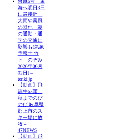
台風6号 東
海へ明日3日
に最接近
大雨や暴風
の恐れ 朝
の通勤・通
学の交通に
影響も(気象
予報士 竹
下 のぞみ
2026年06月
02日) –
tenki.jp
【動画】飛
騨牛63頭、
秋までのび
のび 岐阜県
郡上市のス
キー場に放
牧 –
47NEWS
【動画】飛