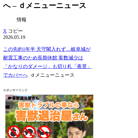
へ – ｄメニューニュース
情報
X
コピー
2026.05.19
この先約1年半 天守閣入れず…岐阜城が
耐震工事のため長期休館 客数減少は
「かなりのダメージ」も切り札「夜景」
でカバーへ
ｄメニューニュース
スポンサーリンク