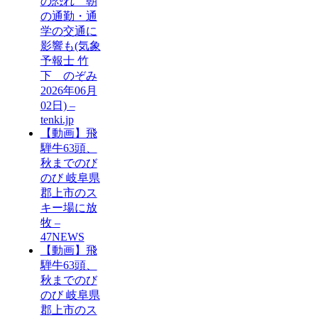
の恐れ 朝
の通勤・通
学の交通に
影響も(気象
予報士 竹
下 のぞみ
2026年06月
02日) –
tenki.jp
【動画】飛
騨牛63頭、
秋までのび
のび 岐阜県
郡上市のス
キー場に放
牧 –
47NEWS
【動画】飛
騨牛63頭、
秋までのび
のび 岐阜県
郡上市のス