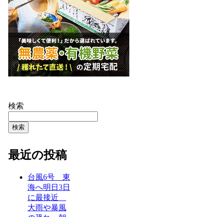
検索
検索
最近の投稿
台風6号 東
海へ明日3日
に最接近
大雨や暴風