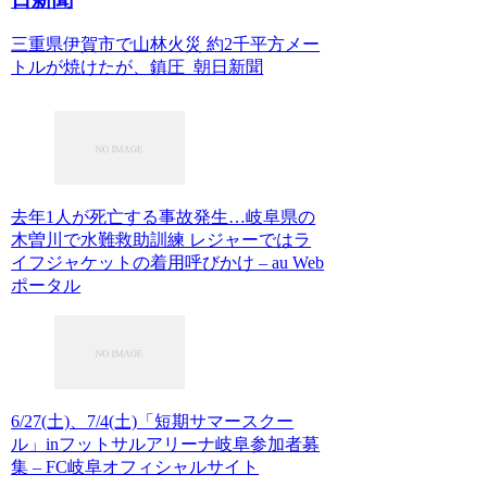
三重県伊賀市で山林火災 約2千平方メー
トルが焼けたが、鎮圧 朝日新聞
去年1人が死亡する事故発生…岐阜県の
木曽川で水難救助訓練 レジャーではラ
イフジャケットの着用呼びかけ – au Web
ポータル
6/27(土)、7/4(土)「短期サマースクー
ル」inフットサルアリーナ岐阜参加者募
集 – FC岐阜オフィシャルサイト