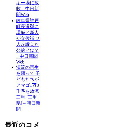
キー場に放
牧 – 中日新
聞Web
岐阜県神戸
町長選挙に
現職と新人
が立候補 ２
人が訴えた
公約とは？
– 中日新聞
Web
清流の再生
を願って 子
どもたちが
アマゴ1万8
千匹を放流
三重 [三重
県] – 朝日新
聞
最近のコメ