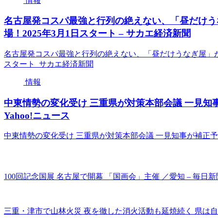
情報
名古屋発コスパ最強と行列の絶えない、「昼だけう
場！2025年3月1日スタート – サカエ経済新聞
名古屋発コスパ最強と行列の絶えない、「昼だけうなぎ屋」がお
スタート サカエ経済新聞
情報
中東情勢の変化受け 三重県が対策本部会議 一見知
Yahoo!ニュース
中東情勢の変化受け 三重県が対策本部会議 一見知事が補正予算
100回記念国展 名古屋で開幕 「国画会」主催 ／愛知 – 毎日新
三重・津市で山林火災 夜を徹した消火活動も延焼続く 県は自衛隊に