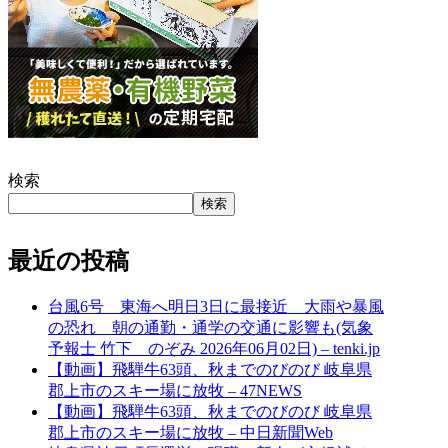
検索
検索
最近の投稿
台風6号 東海へ明日3日に最接近 大雨や暴風
の恐れ 朝の通勤・通学の交通に影響も(気象
予報士 竹下 のぞみ 2026年06月02日) – tenki.jp
【動画】飛騨牛63頭、秋までのびのび 岐阜県
郡上市のスキー場に放牧 – 47NEWS
【動画】飛騨牛63頭、秋までのびのび 岐阜県
郡上市のスキー場に放牧 – 中日新聞Web