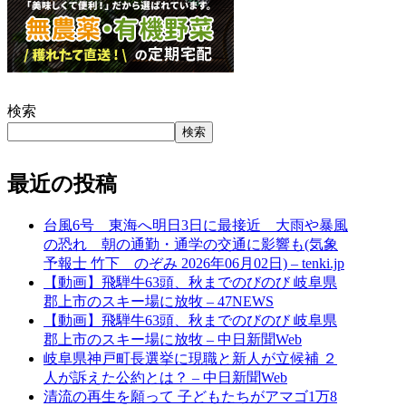
検索
検索
最近の投稿
台風6号 東海へ明日3日に最接近 大雨や暴風
の恐れ 朝の通勤・通学の交通に影響も(気象
予報士 竹下 のぞみ 2026年06月02日) – tenki.jp
【動画】飛騨牛63頭、秋までのびのび 岐阜県
郡上市のスキー場に放牧 – 47NEWS
【動画】飛騨牛63頭、秋までのびのび 岐阜県
郡上市のスキー場に放牧 – 中日新聞Web
岐阜県神戸町長選挙に現職と新人が立候補 ２
人が訴えた公約とは？ – 中日新聞Web
清流の再生を願って 子どもたちがアマゴ1万8