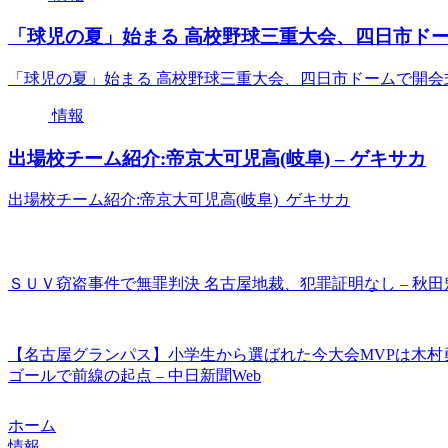
「球児の夏」始まる 高校野球三重大会、四日市ドームで
「球児の夏」始まる 高校野球三重大会、四日市ドームで開会式（
情報
出場校チーム紹介:帝京大可児高(岐阜) – ゲキサカ
出場校チーム紹介:帝京大可児高(岐阜) ゲキサカ
ＳＵＶ窃盗事件で無罪判決 名古屋地裁、犯罪証明なし – 秋
【名古屋グランパス】小学生から選ばれた今大会MVPは木村
ゴールで前線の起点 – 中日新聞Web
ホーム
情報