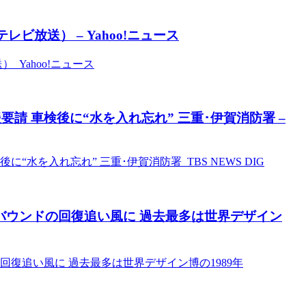
ビ放送） – Yahoo!ニュース
Yahoo!ニュース
請 車検後に“水を入れ忘れ” 三重･伊賀消防署 –
水を入れ忘れ” 三重･伊賀消防署 TBS NEWS DIG
ンバウンドの回復追い風に 過去最多は世界デザイン
の回復追い風に 過去最多は世界デザイン博の1989年