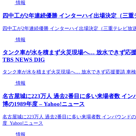
情報
四中工が2年連続優勝 インターハイ出場決定（三重テレ
四中工が2年連続優勝 インターハイ出場決定（三重テレビ放送） 
情報
タンク車が水を積まず火災現場へ… 放水できず応援要
TBS NEWS DIG
タンク車が水を積まず火災現場へ… 放水できず応援要請 車検後に“
情報
名古屋城に223万人 過去2番目に多い来場者数 イ
博の1989年度 – Yahoo!ニュース
名古屋城に223万人 過去2番目に多い来場者数 インバウンド
度 Yahoo!ニュース
情報