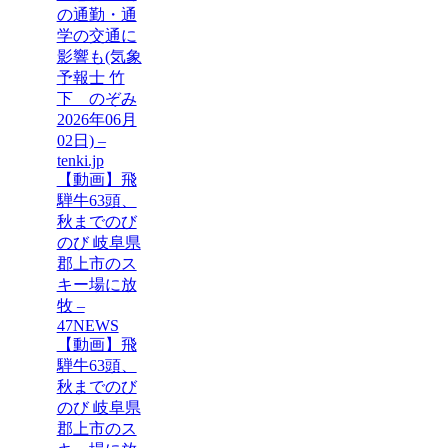
の通勤・通
学の交通に
影響も(気象
予報士 竹
下 のぞみ
2026年06月
02日) –
tenki.jp
【動画】飛
騨牛63頭、
秋までのび
のび 岐阜県
郡上市のス
キー場に放
牧 –
47NEWS
【動画】飛
騨牛63頭、
秋までのび
のび 岐阜県
郡上市のス