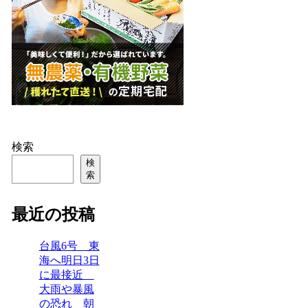
検索
検
索
最近の投稿
台風6号 東
海へ明日3日
に最接近
大雨や暴風
の恐れ 朝