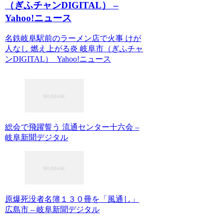
（ぎふチャンDIGITAL） –
Yahoo!ニュース
名鉄岐阜駅前のラーメン店で火事 けが
人なし 燃え上がる炎 岐阜市（ぎふチャ
ンDIGITAL） Yahoo!ニュース
総会で飛躍誓う 流通センター十六会 –
岐阜新聞デジタル
原爆死没者名簿１３０冊を「風通し」
広島市 – 岐阜新聞デジタル