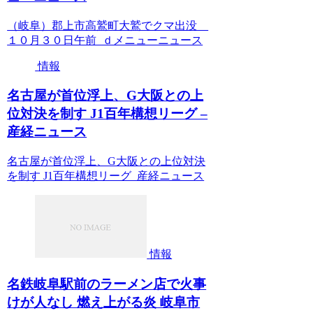
（岐阜）郡上市高鷲町大鷲でクマ出没
１０月３０日午前 ｄメニューニュース
情報
名古屋が首位浮上、G大阪との上
位対決を制す J1百年構想リーグ –
産経ニュース
名古屋が首位浮上、G大阪との上位対決
を制す J1百年構想リーグ 産経ニュース
情報
名鉄岐阜駅前のラーメン店で火事
けが人なし 燃え上がる炎 岐阜市