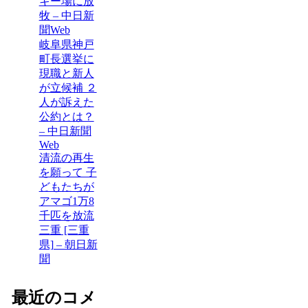
キー場に放
牧 – 中日新
聞Web
岐阜県神戸
町長選挙に
現職と新人
が立候補 ２
人が訴えた
公約とは？
– 中日新聞
Web
清流の再生
を願って 子
どもたちが
アマゴ1万8
千匹を放流
三重 [三重
県] – 朝日新
聞
最近のコメ