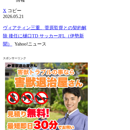
X
コピー
2026.05.21
ヴィアティン三重、菅原監督との契約解
除 後任に樋口TD サッカーJFL（伊勢新
聞）
Yahoo!ニュース
スポンサーリンク