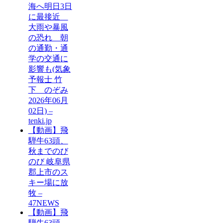
海へ明日3日
に最接近
大雨や暴風
の恐れ 朝
の通勤・通
学の交通に
影響も(気象
予報士 竹
下 のぞみ
2026年06月
02日) –
tenki.jp
【動画】飛
騨牛63頭、
秋までのび
のび 岐阜県
郡上市のス
キー場に放
牧 –
47NEWS
【動画】飛
騨牛63頭、