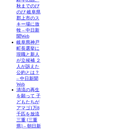
秋までのび
のび 岐阜県
郡上市のス
キー場に放
牧 – 中日新
聞Web
岐阜県神戸
町長選挙に
現職と新人
が立候補 ２
人が訴えた
公約とは？
– 中日新聞
Web
清流の再生
を願って 子
どもたちが
アマゴ1万8
千匹を放流
三重 [三重
県] – 朝日新