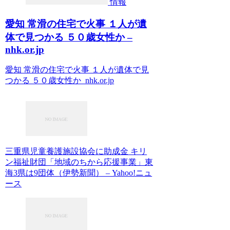
情報
愛知 常滑の住宅で火事 １人が遺
体で見つかる ５０歳女性か –
nhk.or.jp
愛知 常滑の住宅で火事 １人が遺体で見
つかる ５０歳女性か nhk.or.jp
三重県児童養護施設協会に助成金 キリ
ン福祉財団「地域のちから応援事業」東
海3県は9団体（伊勢新聞） – Yahoo!ニュ
ース