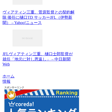
ヴィアティン三重、菅原監督との契約解
除 後任に樋口TD サッカーJFL（伊勢新
聞） – Yahoo!ニュース
JFLヴィアティン三重、樋口士郎監督が
就任「地元に対し恩返し」 – 中日新聞
Web
ホーム
情報
スポンサーリンク