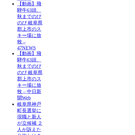
【動画】飛
騨牛63頭、
秋までのび
のび 岐阜県
郡上市のス
キー場に放
牧 –
47NEWS
【動画】飛
騨牛63頭、
秋までのび
のび 岐阜県
郡上市のス
キー場に放
牧 – 中日新
聞Web
岐阜県神戸
町長選挙に
現職と新人
が立候補 ２
人が訴えた