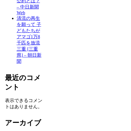
公約とは？
– 中日新聞
Web
清流の再生
を願って 子
どもたちが
アマゴ1万8
千匹を放流
三重 [三重
県] – 朝日新
聞
最近のコメ
ント
表示できるコメン
トはありません。
アーカイブ