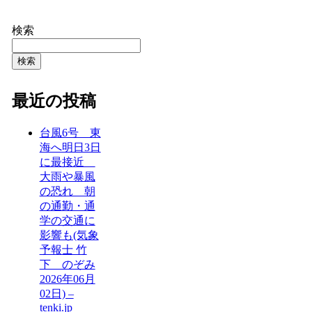
検索
検索
最近の投稿
台風6号 東
海へ明日3日
に最接近
大雨や暴風
の恐れ 朝
の通勤・通
学の交通に
影響も(気象
予報士 竹
下 のぞみ
2026年06月
02日) –
tenki.jp