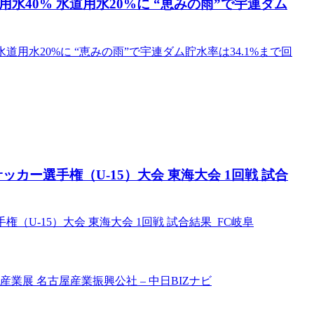
水40% 水道用水20%に “恵みの雨”で宇連ダム
道用水20%に “恵みの雨”で宇連ダム貯水率は34.1%まで回
スサッカー選手権（U-15）大会 東海大会 1回戦 試合
手権（U-15）大会 東海大会 1回戦 試合結果 FC岐阜
業展 名古屋産業振興公社 – 中日BIZナビ