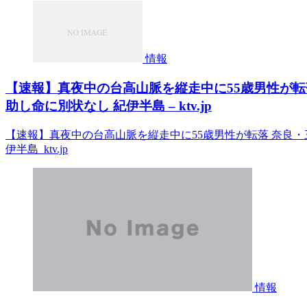
情報
【速報】真夜中の台高山脈を縦走中に55歳男性が転
助し命に別状なし 紀伊半島 – ktv.jp
【速報】真夜中の台高山脈を縦走中に55歳男性が転落 奈良
伊半島 ktv.jp
情報