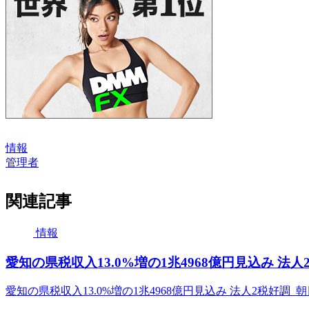
情報
管理者
関連記事
情報
愛知の県税収入13.0%増の1兆4968億円見込み 法人
愛知の県税収入13.0%増の1兆4968億円見込み 法人2税好調 