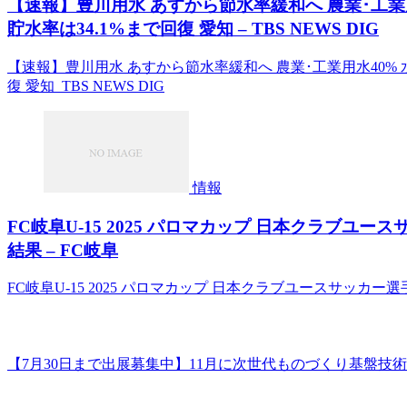
【速報】豊川用水 あすから節水率緩和へ 農業･工業用
貯水率は34.1%まで回復 愛知 – TBS NEWS DIG
【速報】豊川用水 あすから節水率緩和へ 農業･工業用水40% 水
復 愛知 TBS NEWS DIG
情報
FC岐阜U-15 2025 パロマカップ 日本クラブユー
結果 – FC岐阜
FC岐阜U-15 2025 パロマカップ 日本クラブユースサッカー選
【7月30日まで出展募集中】11月に次世代ものづくり基盤技術産