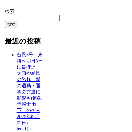
検索
検索
最近の投稿
台風6号 東
海へ明日3日
に最接近
大雨や暴風
の恐れ 朝
の通勤・通
学の交通に
影響も(気象
予報士 竹
下 のぞみ
2026年06月
02日) –
tenki.jp