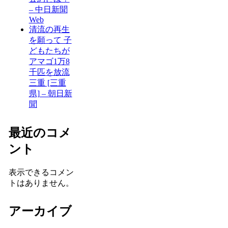
– 中日新聞
Web
清流の再生
を願って 子
どもたちが
アマゴ1万8
千匹を放流
三重 [三重
県] – 朝日新
聞
最近のコメ
ント
表示できるコメン
トはありません。
アーカイブ