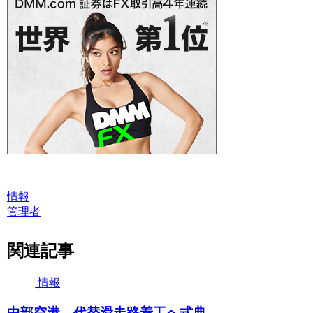
情報
管理者
関連記事
情報
中部空港、代替滑走路着工へ式典