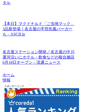
タル
【本日】マクドナルド「ご当地マック」
3品新登場！名古屋の手羽先風バーガー
も – ASCII.jp
名古屋ステーション開発／名古屋の中川
運河沿いにホテル・飲食などの複合施設
6月18日オープン – 流通ニュース
ホーム
情報
スポンサーリンク