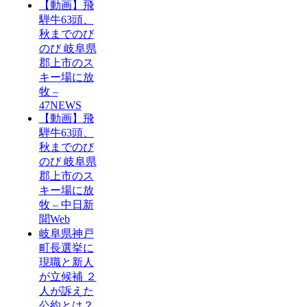
【動画】飛
騨牛63頭、
秋までのび
のび 岐阜県
郡上市のス
キー場に放
牧 –
47NEWS
【動画】飛
騨牛63頭、
秋までのび
のび 岐阜県
郡上市のス
キー場に放
牧 – 中日新
聞Web
岐阜県神戸
町長選挙に
現職と新人
が立候補 ２
人が訴えた
公約とは？