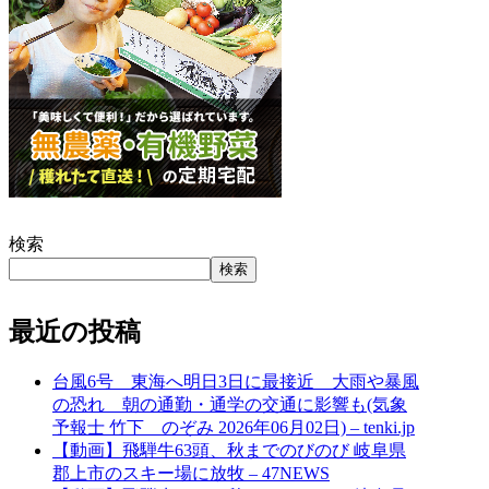
検索
検索
最近の投稿
台風6号 東海へ明日3日に最接近 大雨や暴風
の恐れ 朝の通勤・通学の交通に影響も(気象
予報士 竹下 のぞみ 2026年06月02日) – tenki.jp
【動画】飛騨牛63頭、秋までのびのび 岐阜県
郡上市のスキー場に放牧 – 47NEWS