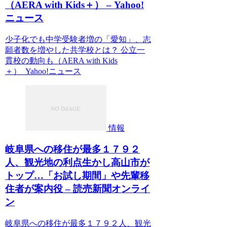
（AERA with Kids＋） – Yahoo!
ニュース
少子化でも中学受験者増の「愛知」、志
願者数を増やした共学校とは？ 公立一
貫校の動向も（AERA with Kids
＋） Yahoo!ニュース
情報
岐阜県への移住が最多１７９２
人、観光地の利点生かし高山市が
トップ…「お試し期間」や先輩移
住者が案内役 – 読売新聞オンライ
ン
岐阜県への移住が最多１７９２人、観光