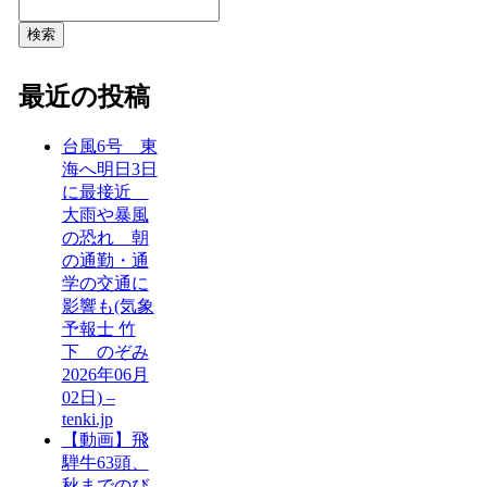
検索
最近の投稿
台風6号 東
海へ明日3日
に最接近
大雨や暴風
の恐れ 朝
の通勤・通
学の交通に
影響も(気象
予報士 竹
下 のぞみ
2026年06月
02日) –
tenki.jp
【動画】飛
騨牛63頭、
秋までのび