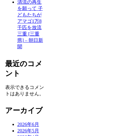
清流の再生
を願って 子
どもたちが
アマゴ1万8
千匹を放流
三重 [三重
県] – 朝日新
聞
最近のコメ
ント
表示できるコメン
トはありません。
アーカイブ
2026年6月
2026年5月