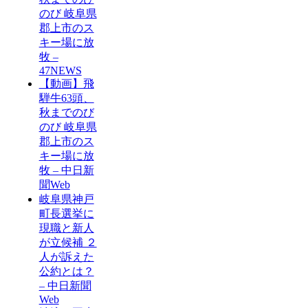
のび 岐阜県
郡上市のス
キー場に放
牧 –
47NEWS
【動画】飛
騨牛63頭、
秋までのび
のび 岐阜県
郡上市のス
キー場に放
牧 – 中日新
聞Web
岐阜県神戸
町長選挙に
現職と新人
が立候補 ２
人が訴えた
公約とは？
– 中日新聞
Web