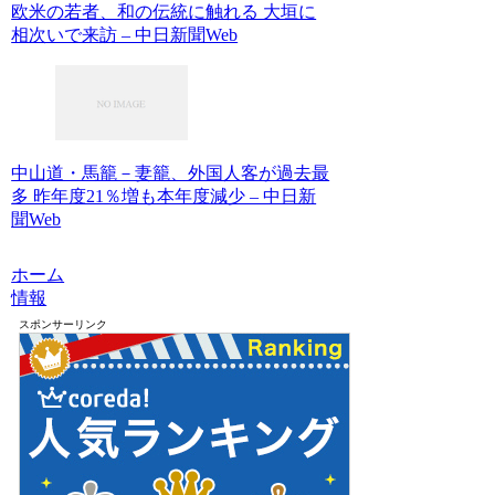
欧米の若者、和の伝統に触れる 大垣に
相次いで来訪 – 中日新聞Web
中山道・馬籠－妻籠、外国人客が過去最
多 昨年度21％増も本年度減少 – 中日新
聞Web
ホーム
情報
スポンサーリンク