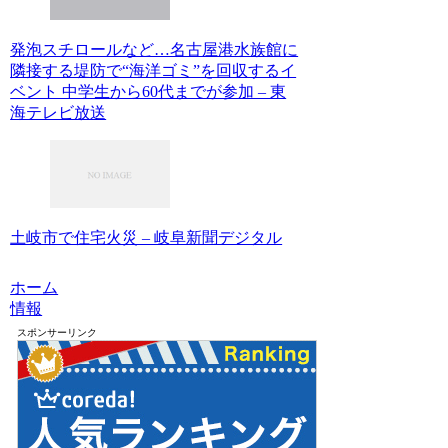
発泡スチロールなど…名古屋港水族館に
隣接する堤防で“海洋ゴミ”を回収するイ
ベント 中学生から60代までが参加 – 東
海テレビ放送
土岐市で住宅火災 – 岐阜新聞デジタル
ホーム
情報
スポンサーリンク