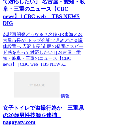
て対応したい｣ | 名古屋・愛知・岐
阜・三重のニュース【CBC
news】 | CBC web – TBS NEWS
DIG
名駅再開発どうなる？名鉄･JR東海と名
古屋市長が“トップ会談” 4月めどに会議
体設置へ 広沢市長｢市民の疑問にスピー
ド感をもって対応したい｣ | 名古屋・愛
知・岐阜・三重のニュース【CBC
news】 | CBC web TBS NEWS...
情報
女子トイレで盗撮行為か 三重県
の20歳男性技師を逮捕 –
nagoyatv.com