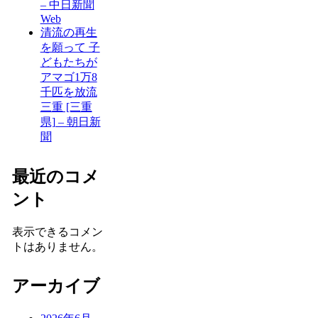
– 中日新聞
Web
清流の再生
を願って 子
どもたちが
アマゴ1万8
千匹を放流
三重 [三重
県] – 朝日新
聞
最近のコメ
ント
表示できるコメン
トはありません。
アーカイブ