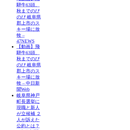
騨牛63頭、
秋までのび
のび 岐阜県
郡上市のス
キー場に放
牧 –
47NEWS
【動画】飛
騨牛63頭、
秋までのび
のび 岐阜県
郡上市のス
キー場に放
牧 – 中日新
聞Web
岐阜県神戸
町長選挙に
現職と新人
が立候補 ２
人が訴えた
公約とは？