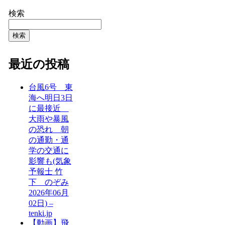
検索
検索
最近の投稿
台風6号 東
海へ明日3日
に最接近
大雨や暴風
の恐れ 朝
の通勤・通
学の交通に
影響も(気象
予報士 竹
下 のぞみ
2026年06月
02日) –
tenki.jp
【動画】飛