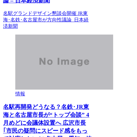
論 – 日本経済新聞
名駅グランドデザイン懇談会開催 JR東
海･名鉄･名古屋市が方向性議論 日本経
済新聞
情報
名駅再開発どうなる？名鉄･JR東
海と名古屋市長が“トップ会談” 4
月めどに会議体設置へ 広沢市長
｢市民の疑問にスピード感をもっ