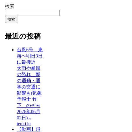
検索
検索
最近の投稿
台風6号 東
海へ明日3日
に最接近
大雨や暴風
の恐れ 朝
の通勤・通
学の交通に
影響も(気象
予報士 竹
下 のぞみ
2026年06月
02日) –
tenki.jp
【動画】飛