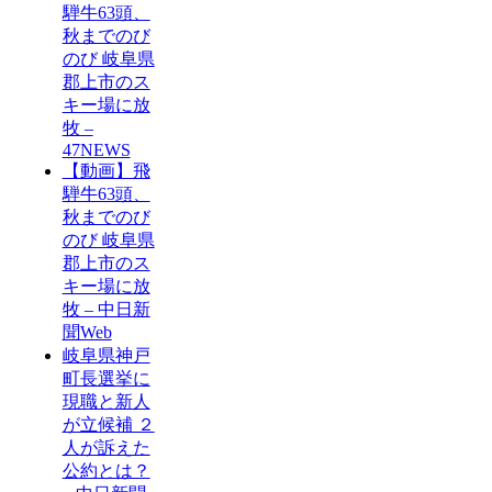
騨牛63頭、
秋までのび
のび 岐阜県
郡上市のス
キー場に放
牧 –
47NEWS
【動画】飛
騨牛63頭、
秋までのび
のび 岐阜県
郡上市のス
キー場に放
牧 – 中日新
聞Web
岐阜県神戸
町長選挙に
現職と新人
が立候補 ２
人が訴えた
公約とは？