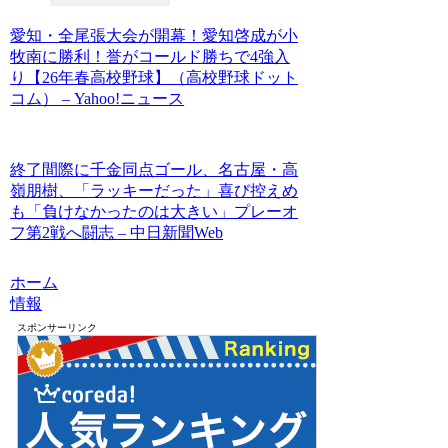
愛知・全尾張大会が開幕！愛知啓成が小
牧南に勝利！誉がコールド勝ちで4強入
り【26年春高校野球】（高校野球ドット
コム） – Yahoo!ニュース
終了間際に千金同点ゴール、名古屋・高
嶺朋樹、「ラッキーだった」喜び控えめ
も「負けなかったのは大きい」プレーオ
フ第2戦へ闘志 – 中日新聞Web
ホーム
情報
スポンサーリンク