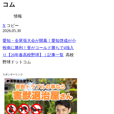
コム
情報
X
コピー
2026.05.30
愛知・全尾張大会が開幕！愛知啓成が小
牧南に勝利！誉がコールド勝ちで4強入
り【26年春高校野球】｜記事一覧
高校
野球ドットコム
スポンサーリンク