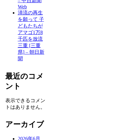
– 中日新聞
Web
清流の再生
を願って 子
どもたちが
アマゴ1万8
千匹を放流
三重 [三重
県] – 朝日新
聞
最近のコメ
ント
表示できるコメン
トはありません。
アーカイブ
2026年6月