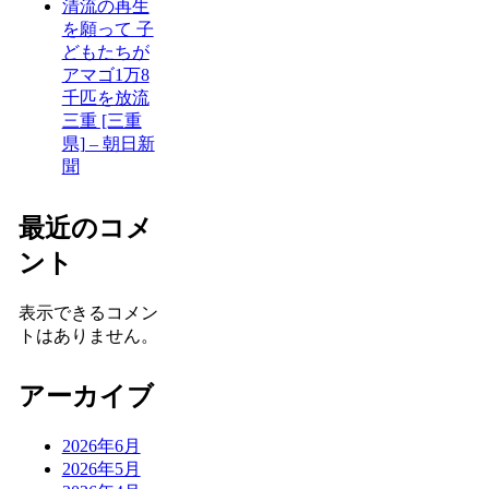
清流の再生
を願って 子
どもたちが
アマゴ1万8
千匹を放流
三重 [三重
県] – 朝日新
聞
最近のコメ
ント
表示できるコメン
トはありません。
アーカイブ
2026年6月
2026年5月