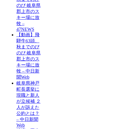
のび 岐阜県
郡上市のス
キー場に放
牧 –
47NEWS
【動画】飛
騨牛63頭、
秋までのび
のび 岐阜県
郡上市のス
キー場に放
牧 – 中日新
聞Web
岐阜県神戸
町長選挙に
現職と新人
が立候補 ２
人が訴えた
公約とは？
– 中日新聞
Web