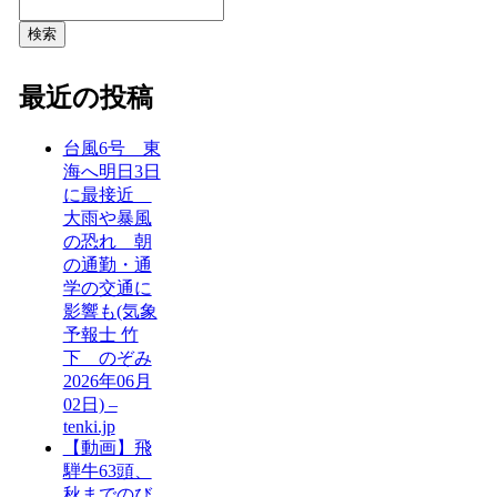
検索
最近の投稿
台風6号 東
海へ明日3日
に最接近
大雨や暴風
の恐れ 朝
の通勤・通
学の交通に
影響も(気象
予報士 竹
下 のぞみ
2026年06月
02日) –
tenki.jp
【動画】飛
騨牛63頭、
秋までのび