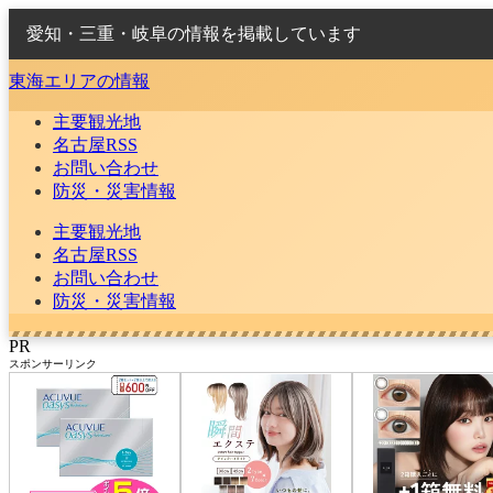
愛知・三重・岐阜の情報を掲載しています
東海エリアの情報
主要観光地
名古屋RSS
お問い合わせ
防災・災害情報
主要観光地
名古屋RSS
お問い合わせ
防災・災害情報
PR
スポンサーリンク