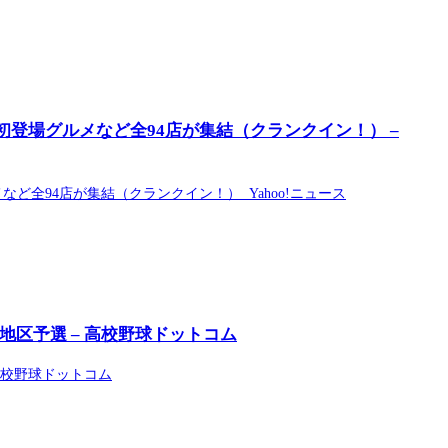
登場グルメなど全94店が集結（クランクイン！） –
ど全94店が集結（クランクイン！） Yahoo!ニュース
区予選 – 高校野球ドットコム
高校野球ドットコム