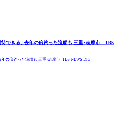
できる｣ 去年の倍釣った漁船も 三重･志摩市 – TBS
の倍釣った漁船も 三重･志摩市 TBS NEWS DIG