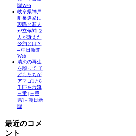
聞Web
岐阜県神戸
町長選挙に
現職と新人
が立候補 ２
人が訴えた
公約とは？
– 中日新聞
Web
清流の再生
を願って 子
どもたちが
アマゴ1万8
千匹を放流
三重 [三重
県] – 朝日新
聞
最近のコメ
ント