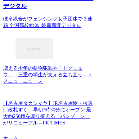
デジタル
岐阜総合がフェンシング女子団体で３連
覇 全国高校総体 岐阜新聞デジタル
増える少年の薬物犯罪や「トクリュ
ウ」 三重の学生が支える立ち直り – ｄ
メニューニュース
【名古屋タカシマヤ】JR名古屋駅・桜通
口改札すぐ、早朝7時30分にオープン 最
大約250種を取り揃える「パンゾーン」
がリニューアル – PR TIMES
ホーム