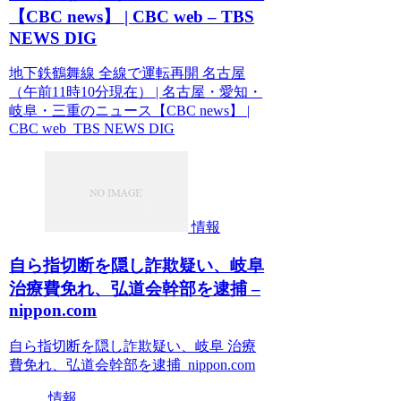
【CBC news】 | CBC web – TBS
NEWS DIG
地下鉄鶴舞線 全線で運転再開 名古屋
（午前11時10分現在） | 名古屋・愛知・
岐阜・三重のニュース【CBC news】 |
CBC web TBS NEWS DIG
情報
自ら指切断を隠し詐欺疑い、岐阜
治療費免れ、弘道会幹部を逮捕 –
nippon.com
自ら指切断を隠し詐欺疑い、岐阜 治療
費免れ、弘道会幹部を逮捕 nippon.com
情報