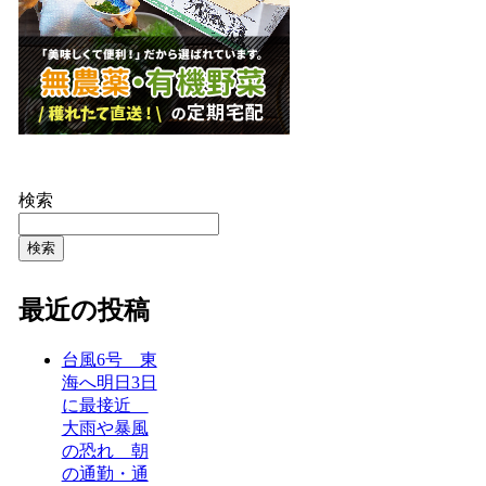
検索
検索
最近の投稿
台風6号 東
海へ明日3日
に最接近
大雨や暴風
の恐れ 朝
の通勤・通