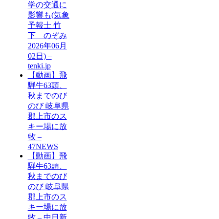
学の交通に
影響も(気象
予報士 竹
下 のぞみ
2026年06月
02日) –
tenki.jp
【動画】飛
騨牛63頭、
秋までのび
のび 岐阜県
郡上市のス
キー場に放
牧 –
47NEWS
【動画】飛
騨牛63頭、
秋までのび
のび 岐阜県
郡上市のス
キー場に放
牧 – 中日新